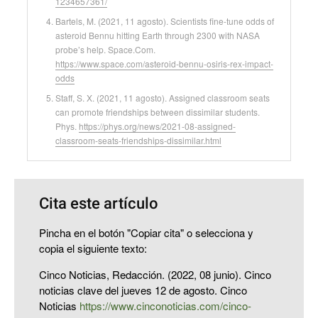
1234657361/
Bartels, M. (2021, 11 agosto). Scientists fine-tune odds of
asteroid Bennu hitting Earth through 2300 with NASA
probe’s help. Space.Com.
https://www.space.com/asteroid-bennu-osiris-rex-impact-
odds
Staff, S. X. (2021, 11 agosto). Assigned classroom seats
can promote friendships between dissimilar students.
Phys.
https://phys.org/news/2021-08-assigned-
classroom-seats-friendships-dissimilar.html
Cita este artículo
Pincha en el botón "Copiar cita" o selecciona y
copia el siguiente texto:
Cinco Noticias, Redacción. (2022, 08 junio). Cinco
noticias clave del jueves 12 de agosto. Cinco
Noticias
https://www.cinconoticias.com/cinco-