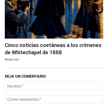
Cinco noticias coetáneas a los crímenes
de Whitechapel de 1888
Redacción
DEJA UN COMENTARIO
No
Co
ele