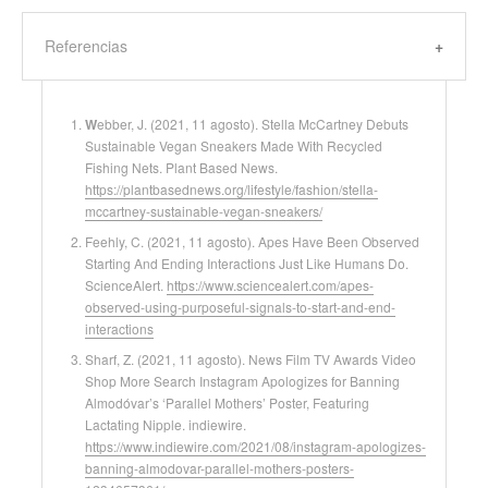
Referencias
W
ebber, J. (2021, 11 agosto). Stella McCartney Debuts
Sustainable Vegan Sneakers Made With Recycled
Fishing Nets. Plant Based News.
https://plantbasednews.org/lifestyle/fashion/stella-
mccartney-sustainable-vegan-sneakers/
Feehly, C. (2021, 11 agosto). Apes Have Been Observed
Starting And Ending Interactions Just Like Humans Do.
ScienceAlert.
https://www.sciencealert.com/apes-
observed-using-purposeful-signals-to-start-and-end-
interactions
Sharf, Z. (2021, 11 agosto). News Film TV Awards Video
Shop More Search Instagram Apologizes for Banning
Almodóvar’s ‘Parallel Mothers’ Poster, Featuring
Lactating Nipple. indiewire.
https://www.indiewire.com/2021/08/instagram-apologizes-
banning-almodovar-parallel-mothers-posters-