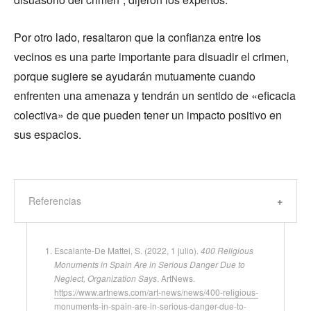
Por otro lado, resaltaron que la confianza entre los
vecinos es una parte importante para disuadir el crimen,
porque sugiere se ayudarán mutuamente cuando
enfrenten una amenaza y tendrán un sentido de «eficacia
colectiva» de que pueden tener un impacto positivo en
sus espacios.
Referencias
Escalante-De Mattei, S. (2022, 1 julio).
400 Religious
Monuments in Spain Are in Serious Danger Due to
Neglect, Organization Says
. ArtNews.
https://www.artnews.com/art-news/news/400-religious-
monuments-in-spain-are-in-serious-danger-due-to-