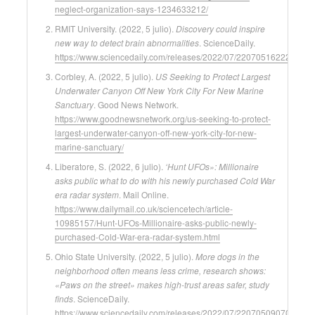
neglect-organization-says-1234633212/
RMIT University. (2022, 5 julio).
Discovery could inspire
new way to detect brain abnormalities
. ScienceDaily.
https://www.sciencedaily.com/releases/2022/07/220705162228.htm
Corbley, A. (2022, 5 julio).
US Seeking to Protect Largest
Underwater Canyon Off New York City For New Marine
Sanctuary
. Good News Network.
https://www.goodnewsnetwork.org/us-seeking-to-protect-
largest-underwater-canyon-off-new-york-city-for-new-
marine-sanctuary/
Liberatore, S. (2022, 6 julio).
‘Hunt UFOs»: Millionaire
asks public what to do with his newly purchased Cold War
era radar system
. Mail Online.
https://www.dailymail.co.uk/sciencetech/article-
10985157/Hunt-UFOs-Millionaire-asks-public-newly-
purchased-Cold-War-era-radar-system.html
Ohio State University. (2022, 5 julio).
More dogs in the
neighborhood often means less crime, research shows:
«Paws on the street» makes high-trust areas safer, study
finds
. ScienceDaily.
https://www.sciencedaily.com/releases/2022/07/220705090704.htm