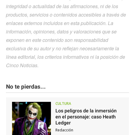
integridad o actualidad de las afirmaciones, ni de los
productos, servicios o contenidos accesibles a través de
enlaces externos incluidos en esta publicación. La
información, opiniones, datos y valoraciones que se
exponen en este contenido son responsabilidad
exclusiva de su autor y no reflejan necesariamente la
línea editorial, los criterios informativos ni la posición de
Cinco Noticias.
No te pierdas...
CULTURA
Los peligros de la inmersión
en el personaje: caso Heath
Ledger
Redacción