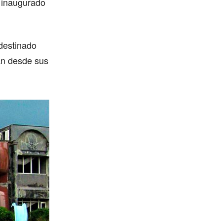
e inaugurado
destinado
an desde sus