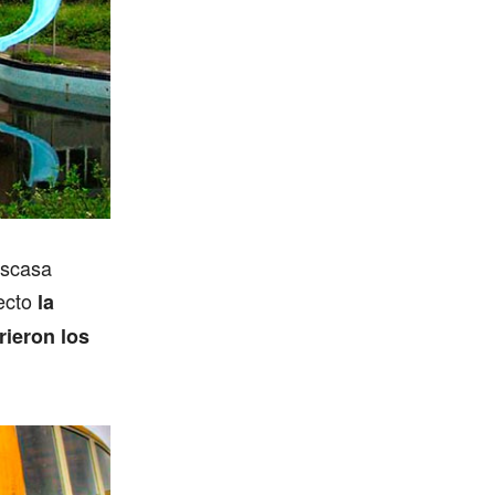
escasa
yecto
la
rieron los