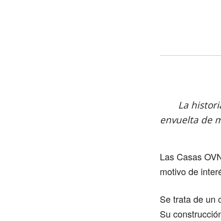
La histor
envuelta de m
Las Casas OVNI
motivo de inter
Se trata de un 
Su construcción