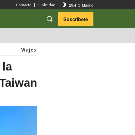
29.4
C
Madrid
Contacto
|
Publicidad
|
Suscríbete
VARIEDADES
VIAJES
Viajes
 la
 Taiwan