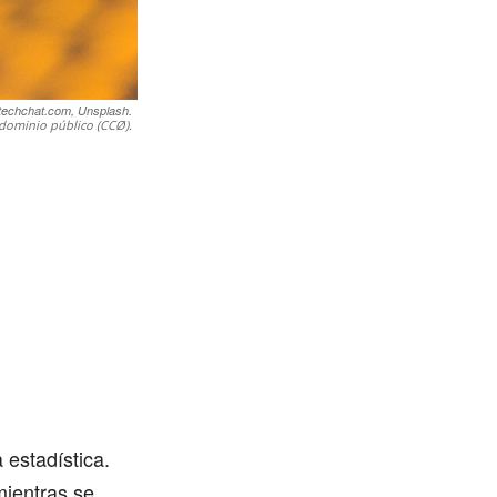
techchat.com, Unsplash.
dominio público (CCØ).
 estadística.
mientras se