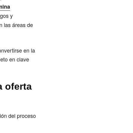
mina
agos y
n las áreas de
onvertirse en la
leto en clave
a oferta
ción del proceso