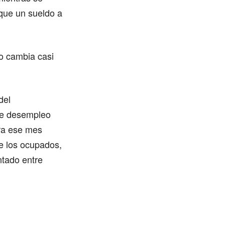
que un sueldo a
to cambia casi
del
 de desempleo
ara ese mes
e los ocupados,
tado entre