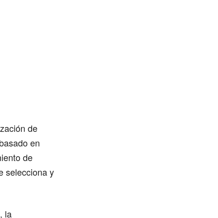
ización de
o basado en
miento de
e selecciona y
 la