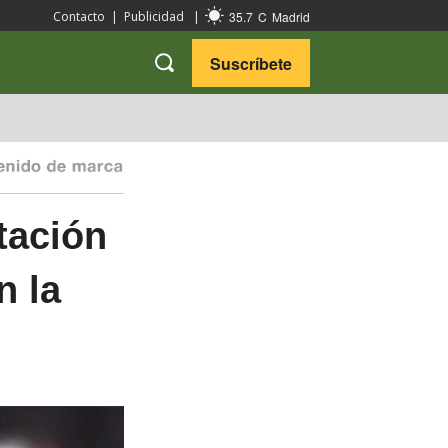
35.7
C
Madrid
Contacto
|
Publicidad
|
Suscríbete
VARIEDADES
VIAJES
tación
n la