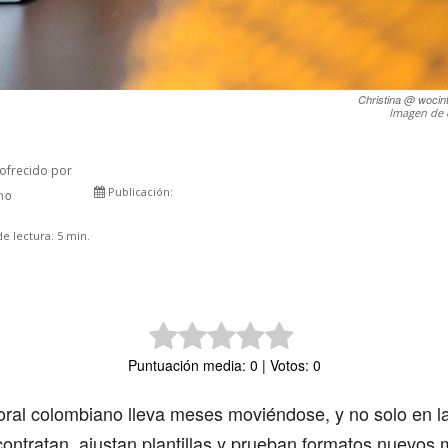
Christina @ wocin
Imagen de 
ofrecido por
Publicación:
rno
Comparte
e lectura:
5
min.
Puntuación media: 0 | Votos: 0
ral colombiano lleva meses moviéndose, y no solo en la
ntratan, ajustan plantillas y prueban formatos nuevos 