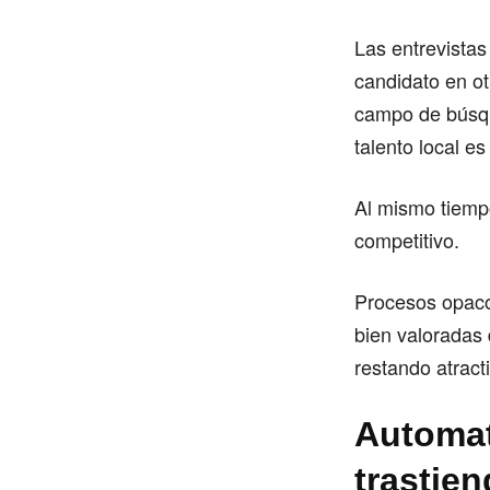
Las entrevistas
candidato en ot
campo de búsqu
talento local e
Al mismo tiempo
competitivo.
Procesos opacos
bien valoradas 
restando atract
Automat
trastien