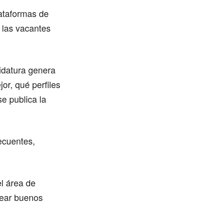
lataformas de
 las vacantes
didatura genera
or, qué perfiles
e publica la
ecuentes,
el área de
uear buenos