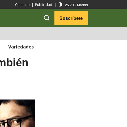
25.2
C
Madrid
Contacto
|
Publicidad
|
Suscríbete
VARIEDADES
VIAJES
Variedades
ambién