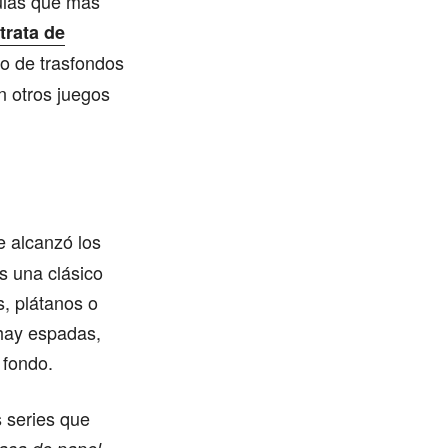
culas que más
trata de
po de trasfondos
 otros juegos
e alcanzó los
s una clásico
s, plátanos o
 hay espadas,
 fondo.
 series que