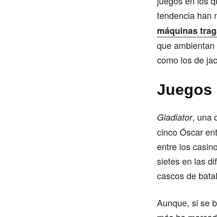
juegos en los q
tendencia han 
máquinas trag
que ambientan 
como los de jac
Juegos
, una 
Gladiator
cinco Óscar ent
entre los casin
sietes en las d
cascos de batal
Aunque, si se 