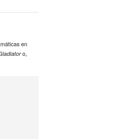
emáticas en
o,
ladiator