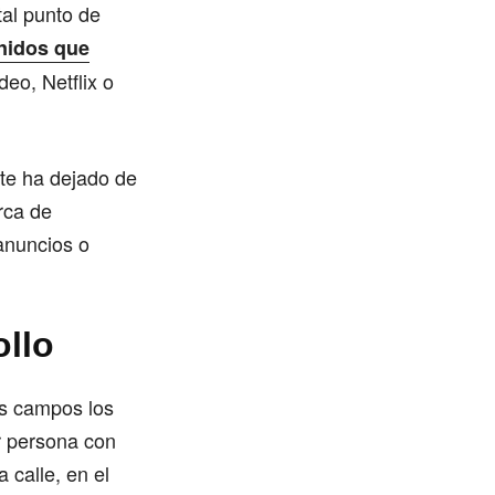
tal punto de
enidos que
eo, Netflix o
nte ha dejado de
rca de
anuncios o
ollo
os campos los
er persona con
 calle, en el