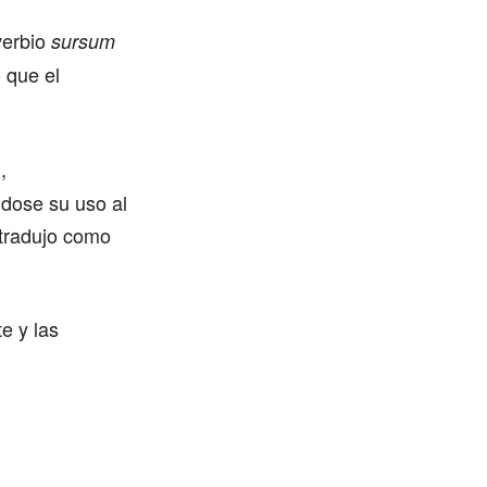
verbio
sursum
o que el
,
n
ndose su uso al
e tradujo como
e y las