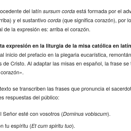
ocedente del latín
está formada por el ad
sursum corda
rriba) y el sustantivo
(que significa corazón), por l
corda
ral de la expresión es: arriba el corazón.
ta expresión en la liturgia de la misa católica en latí
l inicio del prefacio en la plegaria eucarística, remontá
és de Cristo. Al adaptar las misas en español, la frase s
 corazón».
 texto se transcriben las frases que pronuncia el sacerdot
s respuestas del público:
l Señor esté con vosotros (
).
Dominus vobiscum
n tu espíritu (
).
Et cum spiritu tuo