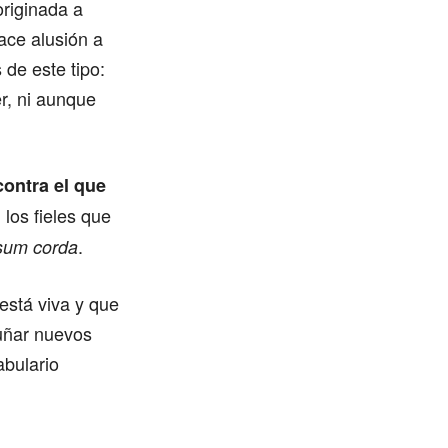
originada a
hace alusión a
de este tipo:
r, ni aunque
ontra el que
los fieles que
.
sum corda
está viva y que
cuñar nuevos
abulario