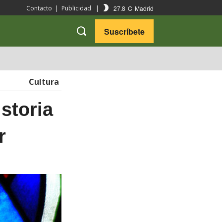
27.8
C
Madrid
Contacto
|
Publicidad
|
Suscríbete
VARIEDADES
VIAJES
Cultura
storia
r