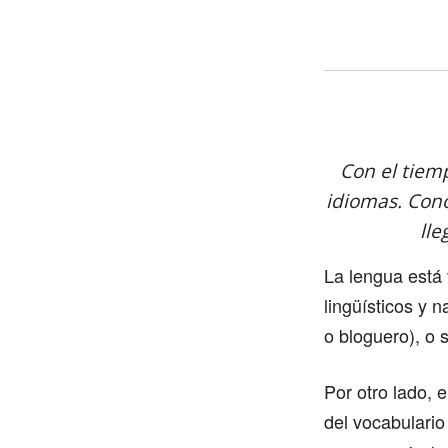
Con el tiem
idiomas. Cono
lle
La lengua está
lingüísticos y 
o bloguero), o
Por otro lado, 
del vocabulario