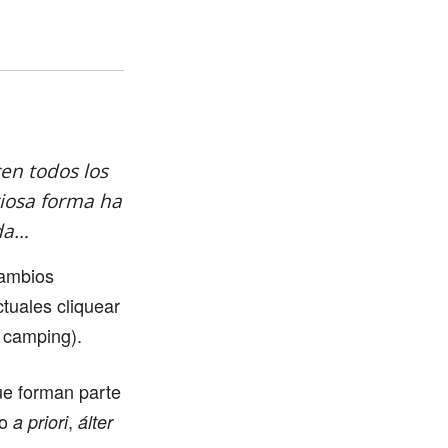
en todos los
riosa forma ha
rda…
cambios
tuales cliquear
 camping).
ue forman parte
mo
,
a priori
álter