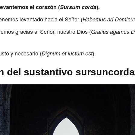
evantemos el corazón (
Sursum corda
).
tenemos levantado hacia el Señor (
Habemus ad Dominu
emos gracias al Señor, nuestro Dios (
Gratias agamus 
usto y necesario (
).
Dignum et iustum est
n del sustantivo sursuncorda