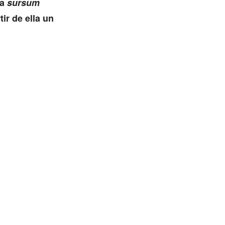
na
sursum
ir de ella un