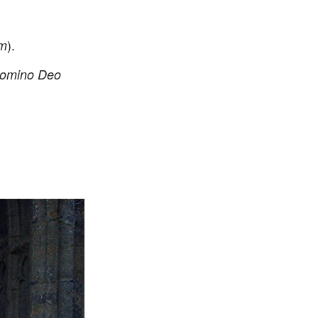
).
m
Domino Deo