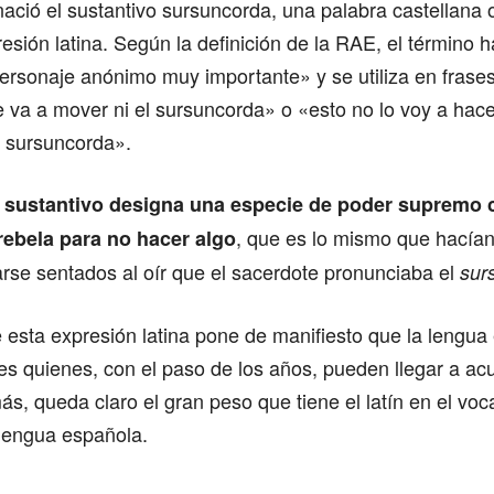
ació el sustantivo sursuncorda, una palabra castellana 
presión latina. Según la definición de la RAE, el término 
rsonaje anónimo muy importante» y se utiliza en frases 
va a mover ni el sursuncorda» o «esto no lo voy a hace
l sursuncorda».
l sustantivo designa una especie de poder supremo c
, que es lo mismo que hacían 
rebela para no hacer algo
rse sentados al oír que el sacerdote pronunciaba el
sur
 esta expresión latina pone de manifiesto que la lengua 
es quienes, con el paso de los años, pueden llegar a a
s, queda claro el gran peso que tiene el latín en el voc
 lengua española.