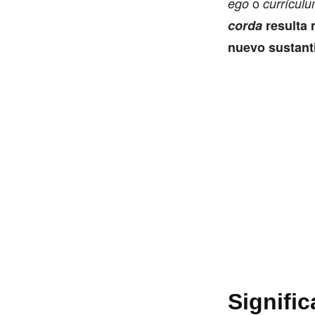
o
ego
currículu
corda
resulta 
nuevo sustant
Signifi