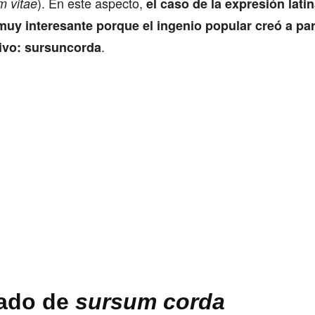
). En este aspecto,
m vitae
el caso de la expresión lati
muy interesante porque el ingenio popular creó a part
.
ivo: sursuncorda
cado de
sursum corda