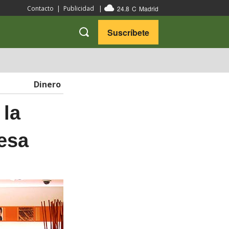
24.8
C
Madrid
Contacto
|
Publicidad
|
Suscríbete
VARIEDADES
VIAJES
Dinero
 la
resa