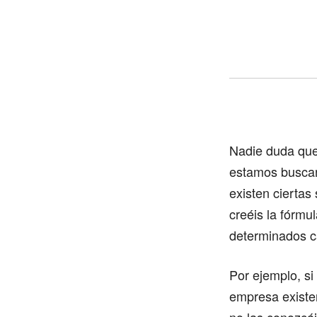
Nadie duda que 
estamos buscan
existen cierta
creéis la fórmu
determinados ca
Por ejemplo, s
empresa existen