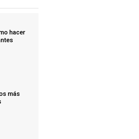
ómo hacer
antes
ios más
s