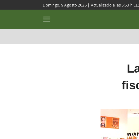
Domingo, 9 Agosto 2026 |
Actualizado a las
5:53
h CE
ACTUALIDAD
CULTURA
La
fis