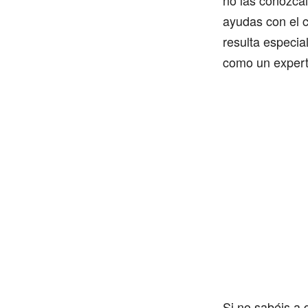
no las conozcá
ayudas con el c
resulta especia
como un experto
Si no sabéis a 