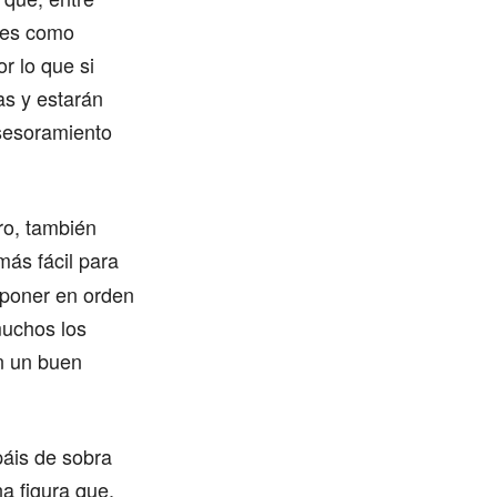
ores como
r lo que si
as y estarán
asesoramiento
ro, también
más fácil para
 poner en orden
muchos los
on un buen
páis de sobra
na figura que,