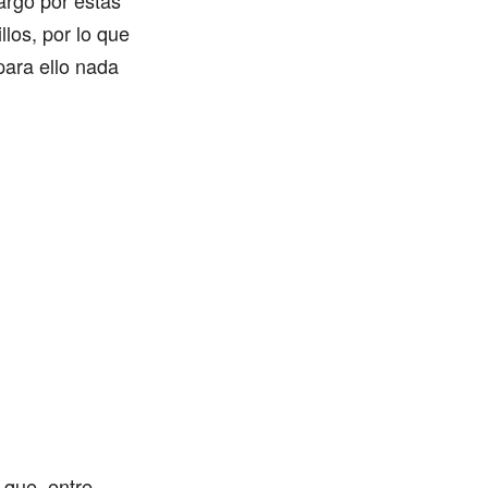
argo por estas
llos, por lo que
para ello nada
 que, entre