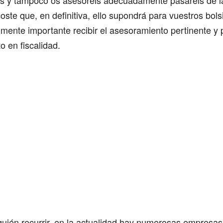
is y tampoco os asesoréis adecuadamente pasaréis de l
oste que, en definitiva, ello supondrá para vuestros bolsi
lmente importante recibir el asesoramiento pertinente y 
 en fiscalidad.
quién recurrir, en la actualidad hay numerosas empresas