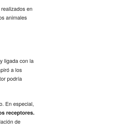
 realizados en
os animales
y ligada con la
piró a los
tor podría
o. En especial,
os receptores.
lación de