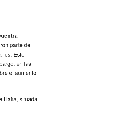
cuentra
ron parte del
años. Esto
bargo, en las
obre el aumento
e Haifa, situada