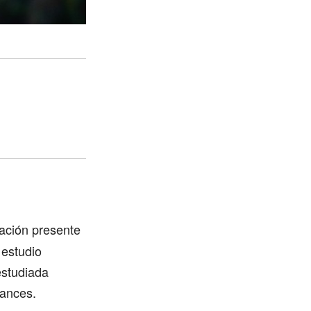
ación presente
 estudio
estudiada
vances.