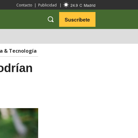
24.9
C
Madrid
Contacto
|
Publicidad
|
Suscríbete
VARIEDADES
VIAJES
ia & Tecnología
odrían