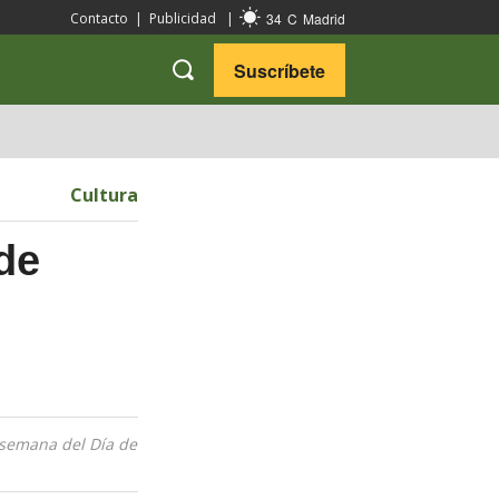
34
C
Madrid
Contacto
|
Publicidad
|
Suscríbete
VARIEDADES
VIAJES
Cultura
de
e semana del Día de