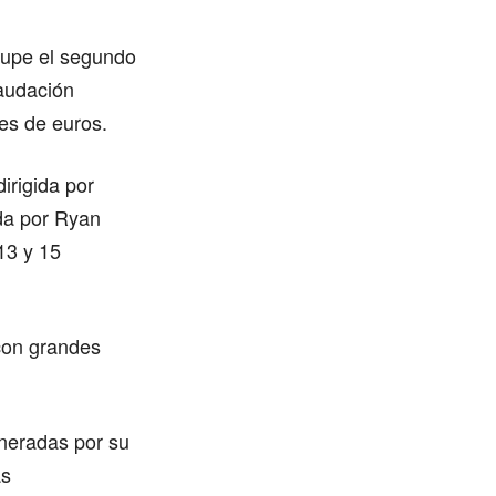
cupe el segundo
caudación
nes de euros.
dirigida por
da por Ryan
13 y 15
 con grandes
eneradas por su
as