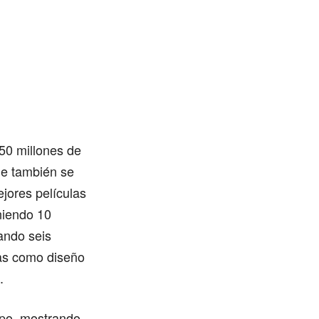
50 millones de
ue también se
jores películas
niendo 10
ando seis
cas como diseño
.
mpo, mostrando