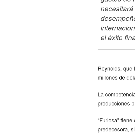
necesitará 
desempeño e
internacion
el éxito fin
Reynolds, que l
millones de dó
La competencia 
producciones bu
“Furiosa” tiene
predecesora, si