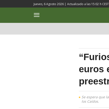
Jueves, 6 Agosto 2026 |
Actualizado a las
15:02
h CEST
ACTUALIDAD
CULTURA
“Furio
euros 
preest
Se espera que la
los Caídos.