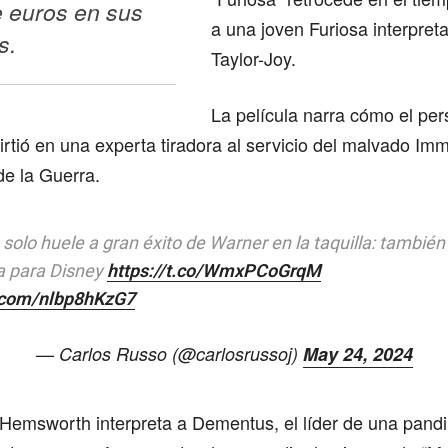
 euros en sus 
a una joven Furiosa interpret
s. 
Taylor-Joy.
La película narra cómo el pe
rtió en una experta tiradora al servicio del malvado Im
de la Guerra.
o solo huele a gran éxito de Warner en la taquilla: tambié
a para Disney
https://t.co/WmxPCoGrqM
r.com/nlbp8hKzG7
— Carlos Russo (@carlosrussoj)
May 24, 2024
Hemsworth interpreta a Dementus, el líder de una pandil