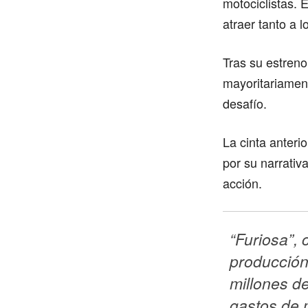
motociclistas.
atraer tanto a 
Tras su estreno
mayoritariament
desafío.
La cinta anteri
por su narrativ
acción.
“Furiosa”, 
producción
millones de
gastos de m