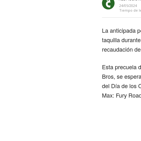
24/05/2024
Tiempo de l
La anticipada p
taquilla durant
recaudación de
Esta precuela d
Bros, se espera
del Día de los 
Max: Fury Road”