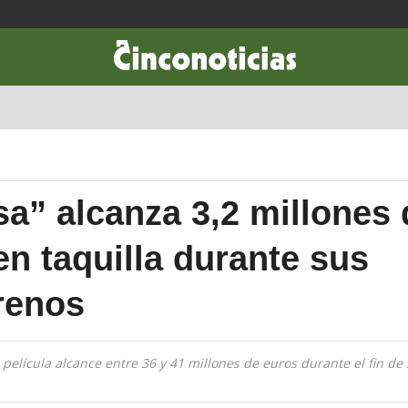
CIENCIA & TECNOLOGÍA
DESARROLLO
LIFESTYLE
DINERO
sa” alcanza 3,2 millones 
en taquilla durante sus
renos
 película alcance entre 36 y 41 millones de euros durante el fin d