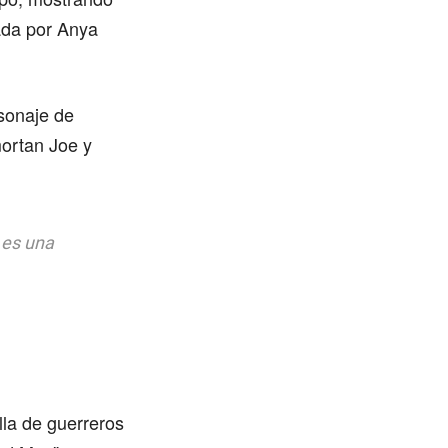
ada por Anya
rsonaje de
mortan Joe y
n es una
la de guerreros