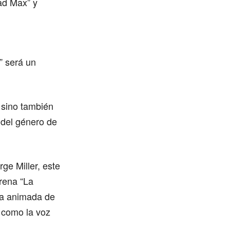
ad Max” y
” será un
, sino también
o del género de
ge Miller, este
rena “La
nta animada de
 como la voz