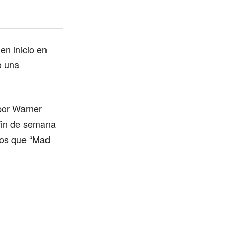
en inicio en
o una
 por Warner
 fin de semana
ros que “Mad