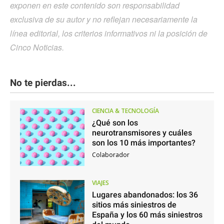
exponen en este contenido son responsabilidad
exclusiva de su autor y no reflejan necesariamente la
línea editorial, los criterios informativos ni la posición de
Cinco Noticias.
No te pierdas...
CIENCIA & TECNOLOGÍA
¿Qué son los
neurotransmisores y cuáles
son los 10 más importantes?
Colaborador
VIAJES
Lugares abandonados: los 36
sitios más siniestros de
España y los 60 más siniestros