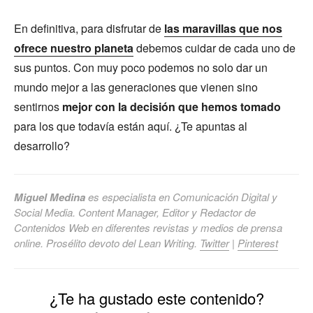
En definitiva, para disfrutar de
las maravillas que nos
ofrece nuestro planeta
debemos cuidar de cada uno de
sus puntos. Con muy poco podemos no solo dar un
mundo mejor a las generaciones que vienen sino
sentirnos
mejor con la decisión que hemos tomado
para los que todavía están aquí. ¿Te apuntas al
desarrollo?
Miguel Medina
es especialista en Comunicación Digital y
Social Media. Content Manager, Editor y Redactor de
Contenidos Web en diferentes revistas y medios de prensa
online. Prosélito devoto del Lean Writing.
Twitter
|
Pinterest
¿Te ha gustado este contenido?