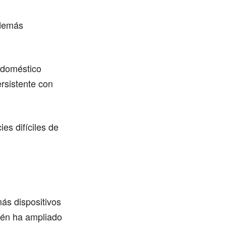
además
rodoméstico
rsistente con
es difíciles de
más dispositivos
ién ha ampliado