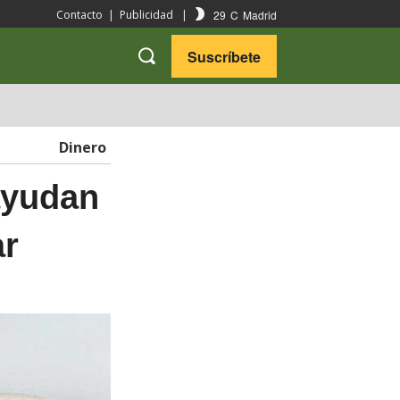
29
C
Madrid
Contacto
|
Publicidad
|
Suscríbete
VARIEDADES
VIAJES
Dinero
ayudan
ar