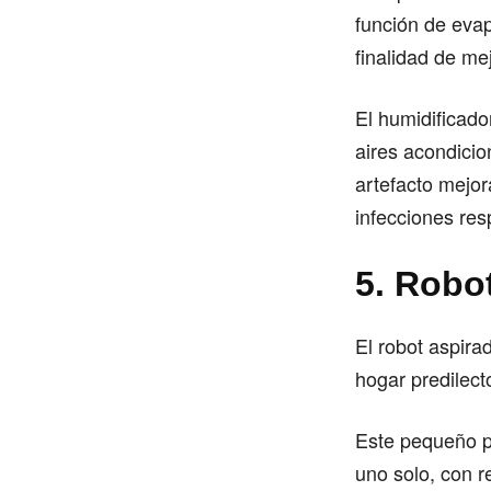
función de evap
finalidad de mej
El humidificado
aires acondicio
artefacto mejor
infecciones resp
5. Robo
El robot aspira
hogar predilect
Este pequeño pe
uno solo, con r