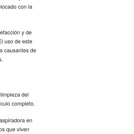
olocado con la
lefacción y de
El uso de este
os causantes de
s.
limpieza del
ículo completo.
 aspiradora en
los que viven