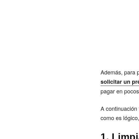
Además, para po
solicitar un p
pagar en poco
A continuación 
como es lógic
1. Limp