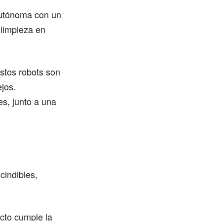
autónoma con un
 limpieza en
stos robots son
ejos.
s, junto a una
cindibles,
cto cumple la