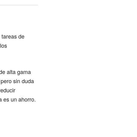
 tareas de
los
 de alta gama
 pero sin duda
reducir
a es un ahorro.