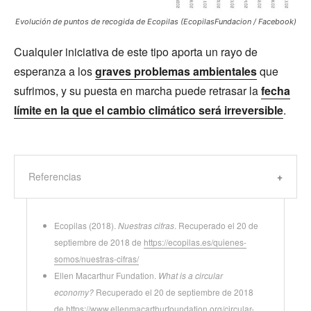
Evolución de puntos de recogida de Ecopilas (EcopilasFundacion / Facebook)
Cualquier iniciativa de este tipo aporta un rayo de
esperanza a los
graves problemas ambientales
que
sufrimos, y su puesta en marcha puede retrasar la
fecha
límite en la que el cambio climático será irreversible
.
Referencias
Ecopilas (2018).
Nuestras cifras
. Recuperado el 20 de
septiembre de 2018 de
https://ecopilas.es/quienes-
somos/nuestras-cifras/
Ellen Macarthur Fundation.
What is a circular
economy?
Recuperado el 20 de septiembre de 2018
de
https://www.ellenmacarthurfoundation.org/circular-