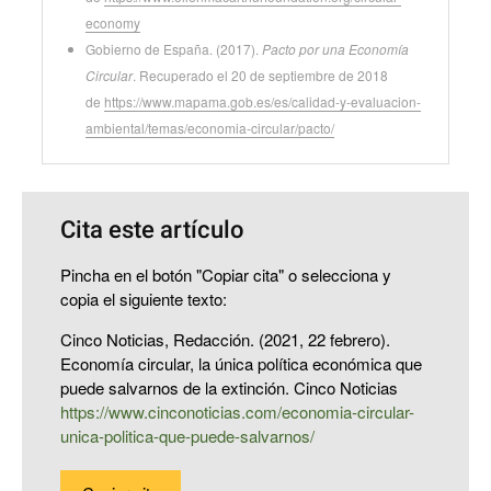
economy
Gobierno de España. (2017).
Pacto por una Economía
Circular
. Recuperado el 20 de septiembre de 2018
de
https://www.mapama.gob.es/es/calidad-y-evaluacion-
ambiental/temas/economia-circular/pacto/
Cita este artículo
Pincha en el botón "Copiar cita" o selecciona y
copia el siguiente texto:
Cinco Noticias, Redacción. (2021, 22 febrero).
Economía circular, la única política económica que
puede salvarnos de la extinción. Cinco Noticias
https://www.cinconoticias.com/economia-circular-
unica-politica-que-puede-salvarnos/