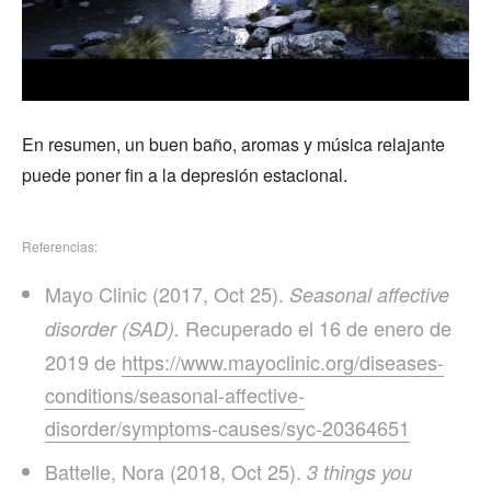
En resumen, un buen baño, aromas y música relajante
puede poner fin a la depresión estacional.
Referencias:
Mayo Clinic (2017, Oct 25).
Seasonal affective
Recuperado el 16 de enero de
disorder (SAD).
2019 de
https://www.mayoclinic.org/diseases-
conditions/seasonal-affective-
disorder/symptoms-causes/syc-20364651
Battelle, Nora (2018, Oct 25).
3 things you