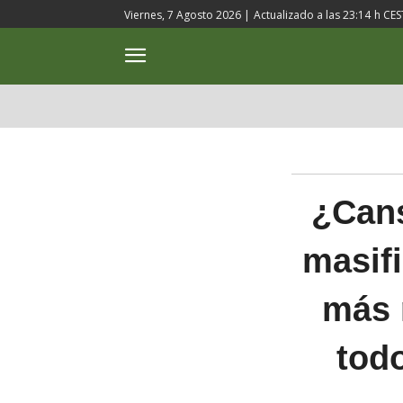
Viernes, 7 Agosto 2026 |
Actualizado a las
23:14
h CES
ACTUALIDAD
CULTURA
¿Cans
masif
más r
todo