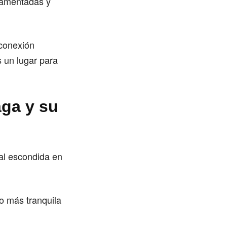
rnamentadas y
 conexión
s un lugar para
aga y su
ral escondida en
o más tranquila