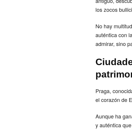
antiguo, descub
los zocos bullic
No hay multitud
auténtica con l
admirar, sino pa
Ciudade
patrimo
Praga, conocida
el corazón de 
Aunque ha gana
y auténtica que