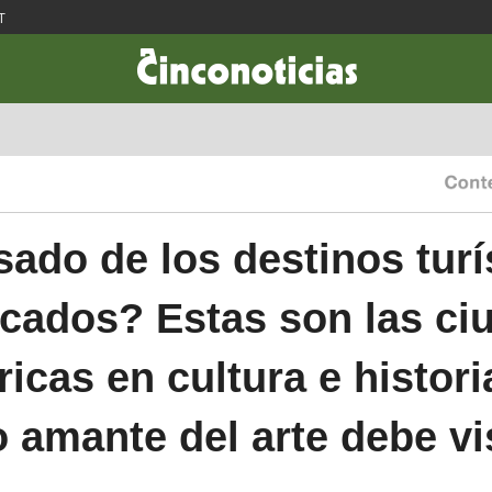
T
CIENCIA & TECNOLOGÍA
DESARROLLO
LIFESTYLE
DINERO
ado de los destinos turí
icados? Estas son las ci
icas en cultura e histor
 amante del arte debe vi