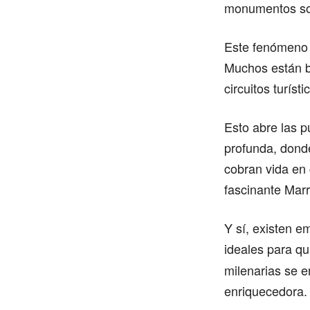
monumentos so
Este fenómeno h
Muchos están b
circuitos turísti
Esto abre las 
profunda, donde 
cobran vida en
fascinante Mar
Y sí, existen 
ideales para q
milenarias se e
enriquecedora.