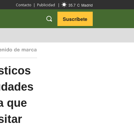
35.7
C
Madrid
Contacto
|
Publicidad
|
Suscríbete
VARIEDADES
VIAJES
sticos
udades
ia que
sitar