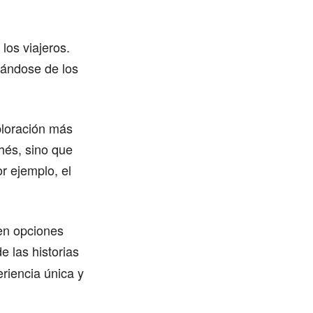
los viajeros.
jándose de los
ploración más
chés, sino que
r ejemplo, el
en opciones
e las historias
riencia única y