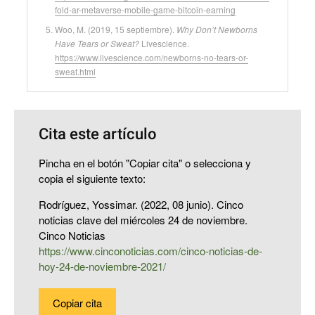
fold-ar-metaverse-mobile-game-bitcoin-earning
Woo, M. (2019, 15 septiembre).
Why Don’t Newborns
Have Tears or Sweat?
Livescience.
https://www.livescience.com/newborns-no-tears-or-
sweat.html
Cita este artículo
Pincha en el botón "Copiar cita" o selecciona y
copia el siguiente texto:
Rodríguez, Yossimar. (2022, 08 junio). Cinco
noticias clave del miércoles 24 de noviembre.
Cinco Noticias
https://www.cinconoticias.com/cinco-noticias-de-
hoy-24-de-noviembre-2021/
Copiar cita