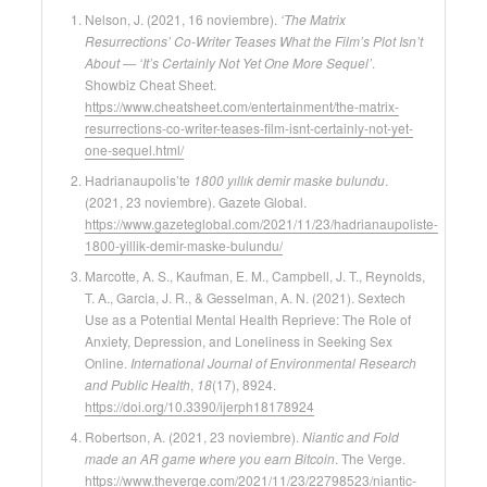
Nelson, J. (2021, 16 noviembre).
‘The Matrix
Resurrections’ Co-Writer Teases What the Film’s Plot Isn’t
About — ‘It’s Certainly Not Yet One More Sequel’
.
Showbiz Cheat Sheet.
https://www.cheatsheet.com/entertainment/the-matrix-
resurrections-co-writer-teases-film-isnt-certainly-not-yet-
one-sequel.html/
Hadrianaupolis’te
1800 yıllık demir maske bulundu
.
(2021, 23 noviembre). Gazete Global.
https://www.gazeteglobal.com/2021/11/23/hadrianaupoliste-
1800-yillik-demir-maske-bulundu/
Marcotte, A. S., Kaufman, E. M., Campbell, J. T., Reynolds,
T. A., Garcia, J. R., & Gesselman, A. N. (2021). Sextech
Use as a Potential Mental Health Reprieve: The Role of
Anxiety, Depression, and Loneliness in Seeking Sex
Online.
International Journal of Environmental Research
and Public Health
,
18
(17), 8924.
https://doi.org/10.3390/ijerph18178924
Robertson, A. (2021, 23 noviembre).
Niantic and Fold
made an AR game where you earn Bitcoin
. The Verge.
https://www.theverge.com/2021/11/23/22798523/niantic-