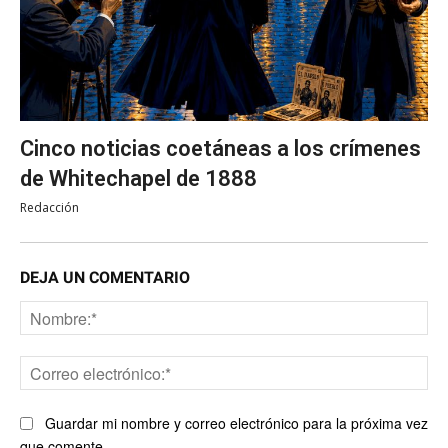
Cinco noticias coetáneas a los crímenes
de Whitechapel de 1888
Redacción
DEJA UN COMENTARIO
No
Co
ele
Guardar mi nombre y correo electrónico para la próxima vez
que comente