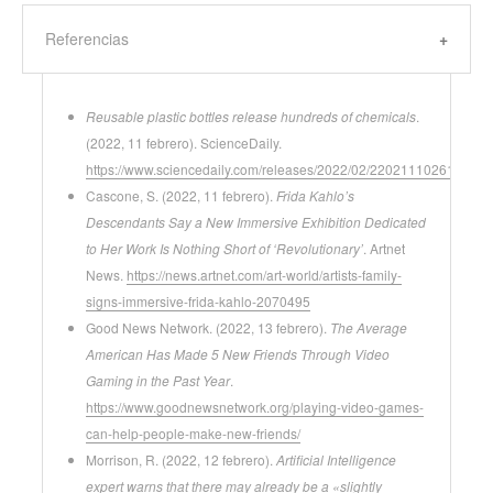
Referencias
Reusable plastic bottles release hundreds of chemicals
.
(2022, 11 febrero). ScienceDaily.
https://www.sciencedaily.com/releases/2022/02/220211102618.html
Cascone, S. (2022, 11 febrero).
Frida Kahlo’s
Descendants Say a New Immersive Exhibition Dedicated
to Her Work Is Nothing Short of ‘Revolutionary’
. Artnet
News.
https://news.artnet.com/art-world/artists-family-
signs-immersive-frida-kahlo-2070495
Good News Network. (2022, 13 febrero).
The Average
American Has Made 5 New Friends Through Video
Gaming in the Past Year
.
https://www.goodnewsnetwork.org/playing-video-games-
can-help-people-make-new-friends/
Morrison, R. (2022, 12 febrero).
Artificial Intelligence
expert warns that there may already be a «slightly