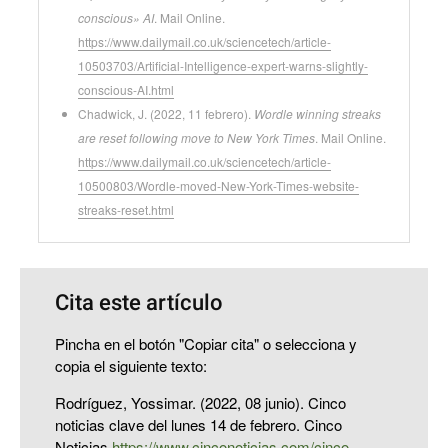
conscious» AI
. Mail Online.
https://www.dailymail.co.uk/sciencetech/article-
10503703/Artificial-Intelligence-expert-warns-slightly-
conscious-AI.html
Chadwick, J. (2022, 11 febrero).
Wordle winning streaks
are reset following move to New York Times
. Mail Online.
https://www.dailymail.co.uk/sciencetech/article-
10500803/Wordle-moved-New-York-Times-website-
streaks-reset.html
Cita este artículo
Pincha en el botón "Copiar cita" o selecciona y
copia el siguiente texto:
Rodríguez, Yossimar. (2022, 08 junio). Cinco
noticias clave del lunes 14 de febrero. Cinco
Noticias
https://www.cinconoticias.com/cinco-