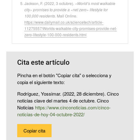
Jackson, F. (2022, 3 octubre).
«World’s most walkable
city» promises to provide a «net zero» lifestyle for
100,000 residents
. Mail Online.
https://www.dailymail.co.uk/sciencetech/article-
11275557/Worlds-walkable-city-promises-provide-net-
zero-lifestyle-100-000-residents.html
Cita este artículo
Pincha en el botón "Copiar cita" o selecciona y
copia el siguiente texto:
Rodríguez, Yossimar. (2022, 28 diciembre). Cinco
noticias clave del martes 4 de octubre. Cinco
Noticias
https://www.cinconoticias.com/cinco-
noticias-de-hoy-04-octubre-2022/
Copiar cita