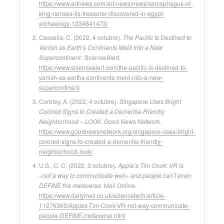
https://www.artnews.com/art-news/news/sarcophagus-of-
king-ramses-iis-treasurer-discovered-in-egypt-
archaelogy-1234641473/
Cassella, C. (2022, 4 octubre).
The Pacific Is Destined to
Vanish as Earth’s Continents Meld Into a New
Supercontinent :
ScienceAlert.
https://www.sciencealert.com/the-pacific-is-destined-to-
vanish-as-earths-continents-meld-into-a-new-
supercontinent
Corbley, A. (2022, 4 octubre).
Singapore Uses Bright
Colored Signs to Created a Dementia-Friendly
Neighborhood – LOOK
. Good News Network.
https://www.goodnewsnetwork.org/singapore-uses-bright-
colored-signs-to-created-a-dementia-friendly-
neighborhood-look/
U.S., C. C. (2022, 3 octubre).
Apple’s Tim Cook: VR is
«not a way to communicate well» and people can’t even
DEFINE the metaverse
. Mail Online.
https://www.dailymail.co.uk/sciencetech/article-
11276363/Apples-Tim-Cook-VR-not-way-communicate-
people-DEFINE-metaverse.html