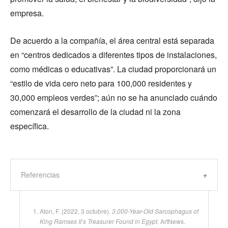
empresa.
De acuerdo a la compañía, el área central está separada
en “centros dedicados a diferentes tipos de instalaciones,
como médicas o educativas”. La ciudad proporcionará un
“estilo de vida cero neto para 100,000 residentes y
30,000 empleos verdes”; aún no se ha anunciado cuándo
comenzará el desarrollo de la ciudad ni la zona
específica.
Referencias
Aton, F. (2022, 3 octubre).
3,000-Year-Old Sarcophagus of
King Ramses II’s Treasurer Found in Egypt
. ArtNews.