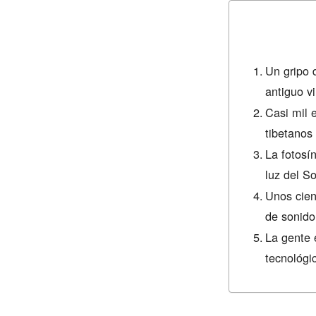
Un gripo 
antiguo v
Casi mil 
tibetanos
La fotosí
luz del So
Unos cien
de sonido
La gente 
tecnológi