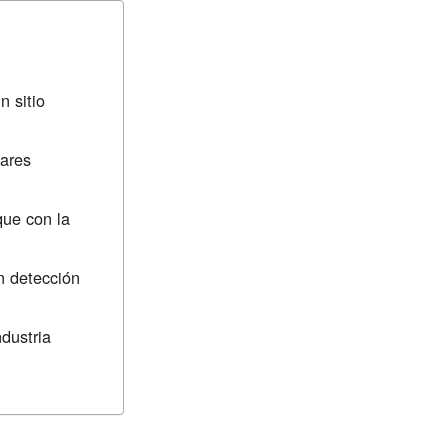
n sitio
iares
que con la
on detección
dustria