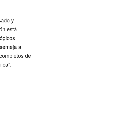
sado y
rón está
lógicos
asemeja a
ncompletos de
ica”.