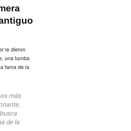
imera
 antiguo
r le dieron
ne, una tumba
la fama de la
cos más
onante,
 busca
ia de la