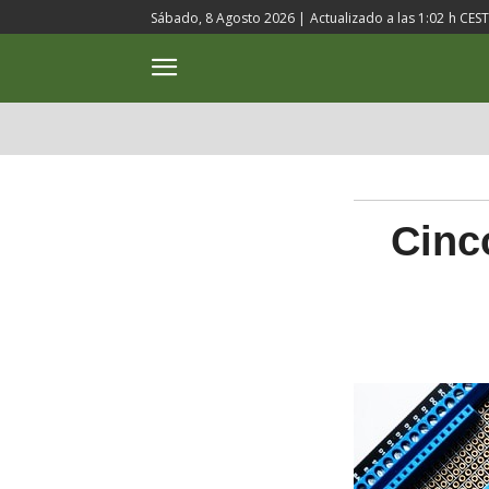
Sábado, 8 Agosto 2026 |
Actualizado a las
1:02
h CEST
ACTUALIDAD
CULTURA
Cinco