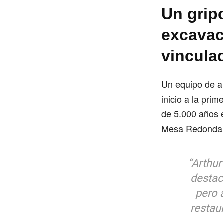
Un grip
excavac
vincula
Un equipo de ar
inicio a la pri
de 5.000 años e
Mesa Redonda
“Arthu
destac
pero 
restaur