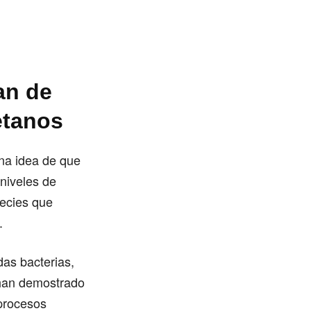
an de
etanos
na idea de que
 niveles de
pecies que
.
das bacterias,
 han demostrado
 procesos