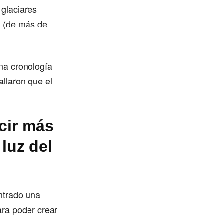
 glaciares
o (de más de
na cronología
allaron que el
ucir más
luz del
ntrado una
ara poder crear