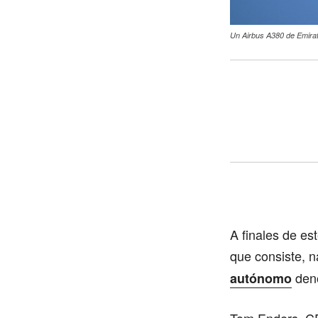
Un Airbus A380 de Emirat
A finales de es
que consiste, 
deno
autónomo