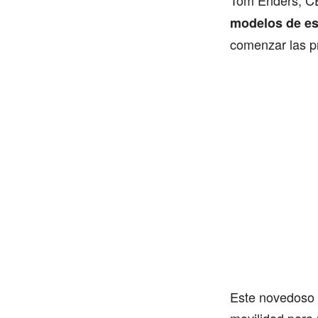
Tom Enders, CE
modelos de es
comenzar las p
Este novedoso 