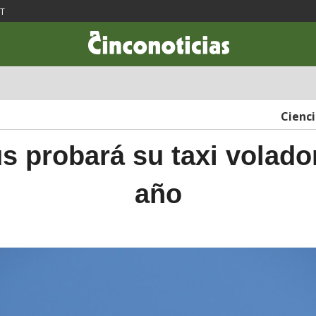
ST
CIENCIA & TECNOLOGÍA
DESARROLLO
LIFESTYLE
DINERO
Cienc
s probará su taxi volado
año