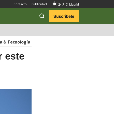
24.7
C
Madrid
Contacto
|
Publicidad
|
Suscríbete
VARIEDADES
VIAJES
ia & Tecnología
r este