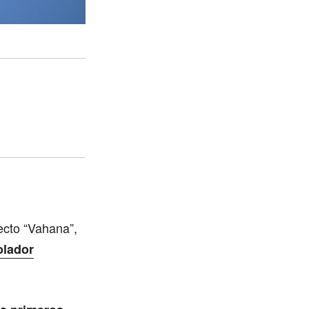
ecto “Vahana”,
olador