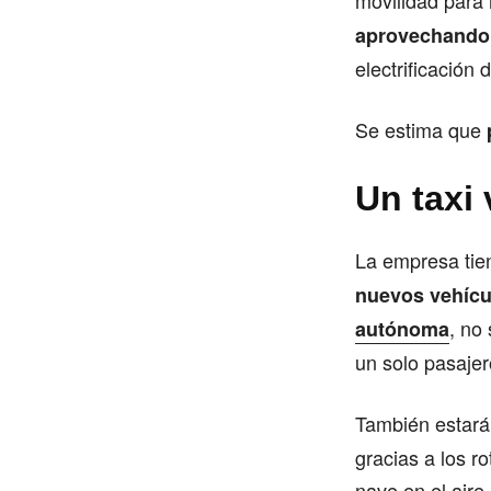
movilidad para 
aprovechando 
electrificación 
Se estima que
Un taxi
La empresa tie
nuevos vehícu
, no
autónoma
un solo pasajer
También estar
gracias a los r
nave en el aire.