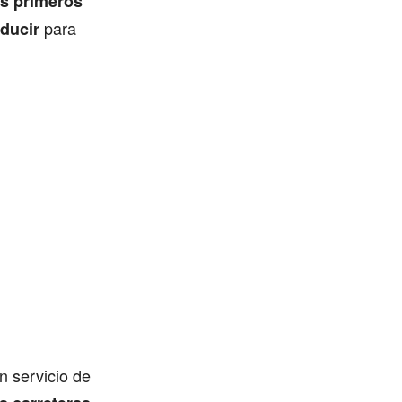
s primeros
para
oducir
n servicio de