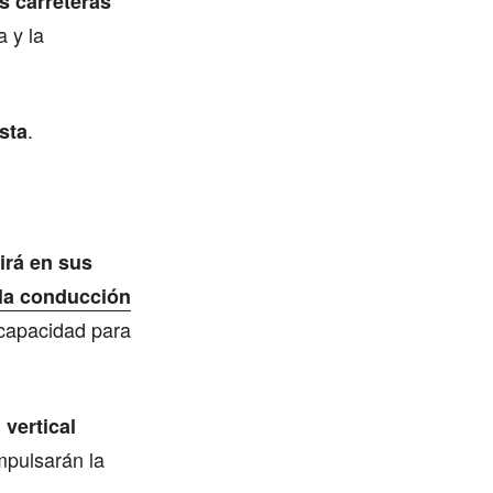
s carreteras
 y la
.
sta
uirá en sus
 la conducción
 capacidad para
 vertical
mpulsarán la