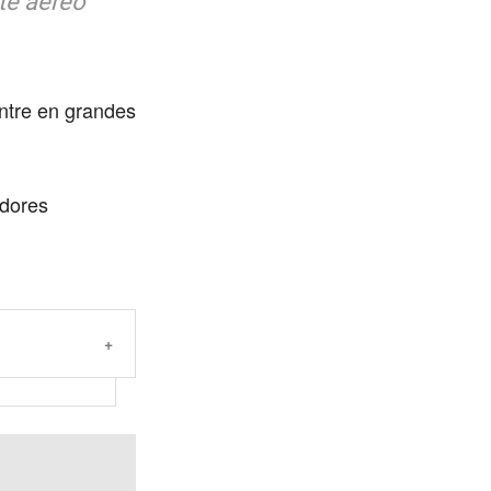
te aéreo
ntre en grandes
adores