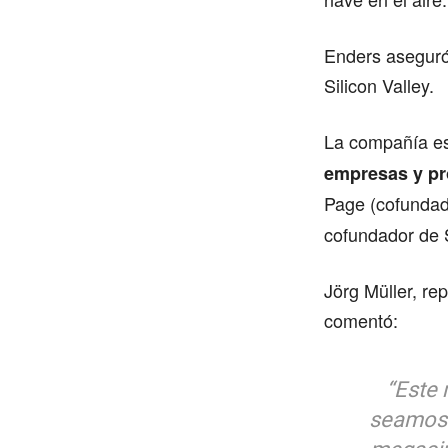
Enders aseguró 
Silicon Valley.
La compañía es
empresas y pr
Page (cofunda
cofundador de 
Jörg Müller, re
comentó:
“Este 
seamos 