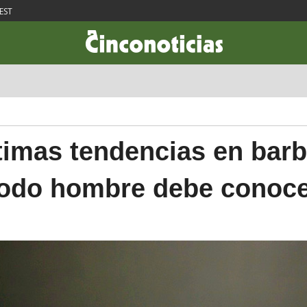
EST
CIENCIA & TECNOLOGÍA
DESARROLLO
LIFESTYLE
DINERO
timas tendencias en bar
odo hombre debe conoc