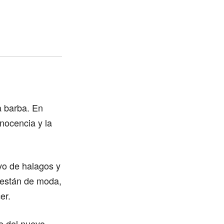
a barba. En
inocencia y la
vo de halagos y
 están de moda,
er.
e del nuevo