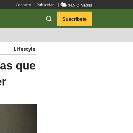
34.5
C
Madrid
Contacto
|
Publicidad
|
Suscríbete
VARIEDADES
VIAJES
Lifestyle
bas que
er