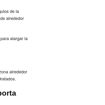
ulos de la
ide alrededor
para alargar la
 zona alrededor
dratados.
porta