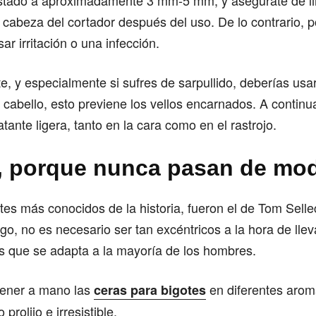
justado a aproximadamente 3 mm-5 mm, y asegúrate de li
a cabeza del cortador después del uso. De lo contrario, 
ar irritación o una infección.
e, y especialmente si sufres de sarpullido, deberías usar
l cabello, esto previene los vellos encarnados. A continu
tante ligera, tanto en la cara como en el rastrojo.
, porque nunca pasan de mo
tes más conocidos de la historia, fueron el de Tom Sell
go, no es necesario ser tan excéntricos a la hora de llev
s que se adapta a la mayoría de los hombres.
tener a mano las
en diferentes arom
ceras para bigotes
prolijo e irresistible.