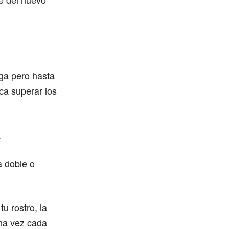
rga pero hasta
ca superar los
.
a doble o
u rostro, la
na vez cada