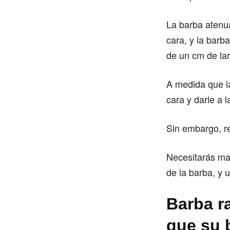
La barba atenua
cara, y la barb
de un cm de la
A medida que la
cara y darle a 
Sin embargo, r
Necesitarás man
de la barba, y 
Barba ra
que su 