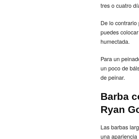
tres o cuatro d
De lo contrario
puedes colocar
humectada.
Para un peinado
un poco de bál
de peinar.
Barba c
Ryan Go
Las barbas lar
una apariencia 