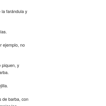
 la farándula y
ías.
or ejemplo, no
e piquen, y
arba.
illa.
es de barba, con