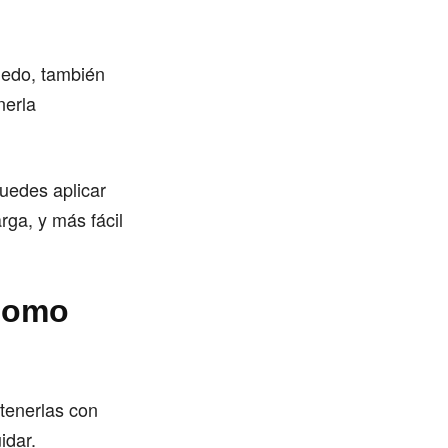
medo, también
nerla
puedes aplicar
ga, y más fácil
 como
tenerlas con
idar.