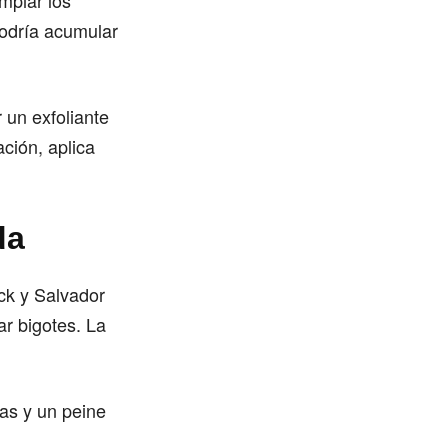
mpiar los
podría acumular
 un exfoliante
ación, aplica
da
eck y Salvador
ar bigotes. La
as y un peine