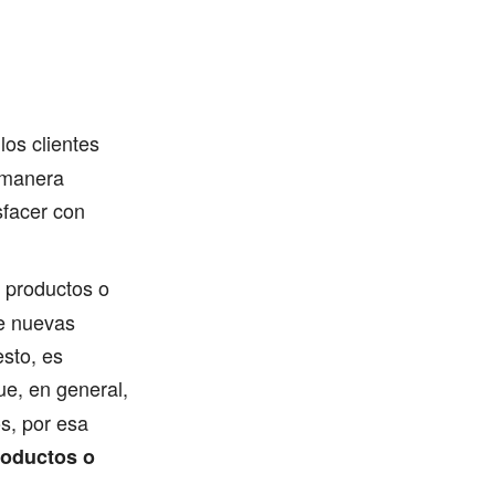
los clientes
e manera
sfacer con
s productos o
le nuevas
esto, es
ue, en general,
s, por esa
roductos o