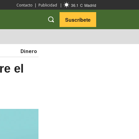
36.1
C
Madrid
Contacto
|
Publicidad
|
Suscríbete
VARIEDADES
VIAJES
Dinero
re el