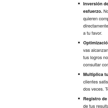
Inversión d
No
esfuerzo.
quieren compr
directamente
a tu favor.
Optimizació
vas alcanzan
tus logros n
consultar con
Multiplica t
clientes sat
dos veces. T
Registro de
de tus resul