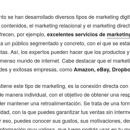
o se han desarrollado diversos tipos de marketing digita
 contenidos, el marketing relacional y el marketing direct
frecen, por ejemplo,
excelentes servicios de
marketing
o a un público segmentado y concreto, con el que se est
ctas. Así, los expertos pueden hacer que los productos y
nmenso mundo de internet. Cabe destacar que el marketi
des y exitosas empresas, como
Amazon, eBay, Dropbox
tiene este tipo de marketing, es la conexión directa con 
 manera individual, con el objetivo de obtener una res
der mantener una retroalimentación. Se trata de una fo
idad, con la que puedes garantizar tus ventas sin interm
or eso, puedes conocer sus gustos, sus motivaciones, de
información muy valiosa, que luego podrás usar en tu m