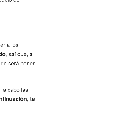
er a los
, así que, si
do
iado será poner
n a cabo las
tinuación, te