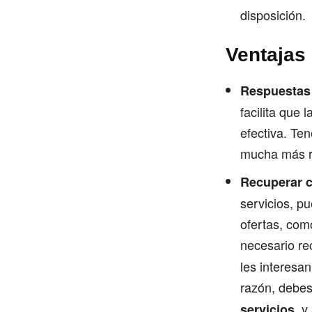
disposición.
Ventajas 
Respuestas
facilita que
efectiva. Te
mucha más r
Recuperar c
servicios, p
ofertas, com
necesario rec
les interesa
razón, debes
y
servicios,