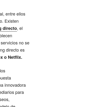
l, entre ellos
o. Existen
, el
 directo
ablecen
 servicios no se
ng directo es
 o Netflix.
los
puesta
rma innovadora
ediarios para
seos,
odelo de