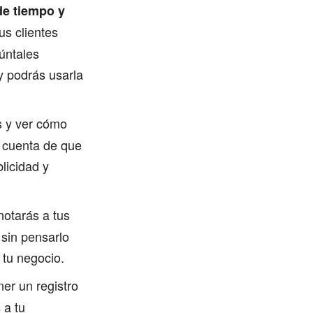
de tiempo y
us clientes
gúntales
y podrás usarla
s y ver cómo
s cuenta de que
licidad y
 notarás a tus
 sin pensarlo
 tu negocio.
ner un registro
 a tu