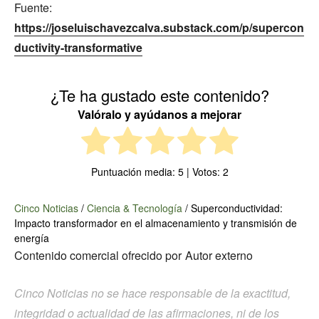
Fuente:
https://joseluischavezcalva.substack.com/p/supercon
ductivity-transformative
¿Te ha gustado este contenido?
Valóralo y ayúdanos a mejorar
Puntuación media:
5
| Votos:
2
Cinco Noticias
/
Ciencia & Tecnología
/
Superconductividad:
Impacto transformador en el almacenamiento y transmisión de
energía
Contenido comercial ofrecido por
Autor externo
Cinco Noticias no se hace responsable de la exactitud,
integridad o actualidad de las afirmaciones, ni de los