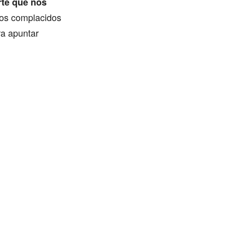
rte que nos
rnos complacidos
a apuntar