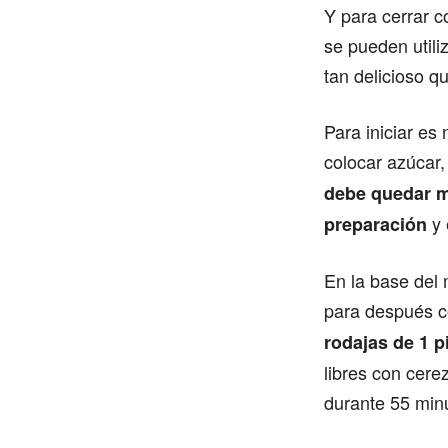
Y para cerrar c
se pueden utili
tan delicioso q
Para iniciar e
colocar azúcar,
debe quedar mu
y 
preparación
En la base del 
para después c
rodajas de 1 p
libres con cere
durante 55 min