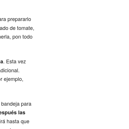
ara prepararlo
rado de tomate,
nerla, pon todo
. Esta vez
ña
dicional.
or ejemplo,
na bandeja para
después las
irá hasta que