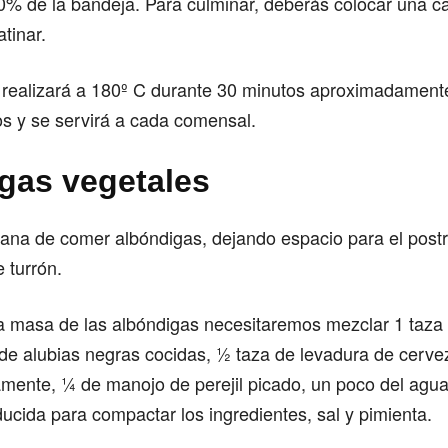
80% de la bandeja. Para culminar, deberás colocar una 
tinar.
 realizará a 180º C durante 30 minutos aproximadamen
zos y se servirá a cada comensal.
gas vegetales
ana de comer albóndigas, dejando espacio para el postr
 turrón.
la masa de las albóndigas necesitaremos mezclar 1 taza
de alubias negras cocidas, ½ taza de levadura de cerve
amente, ¼ de manojo de perejil picado, un poco del agua
ducida para compactar los ingredientes, sal y pimienta.