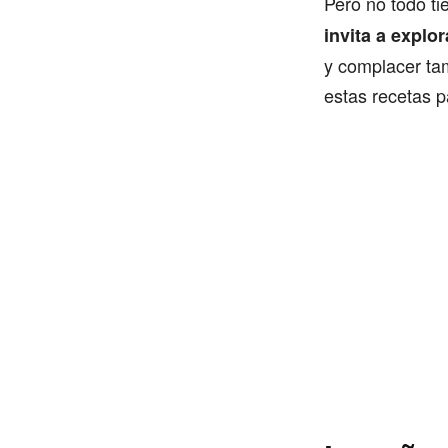
Pero no todo t
invita a explo
y complacer ta
estas recetas p