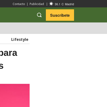
36.1
C
Madrid
Contacto
|
Publicidad
|
Suscríbete
VARIEDADES
VIAJES
Lifestyle
para
s