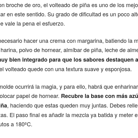
on broche de oro, el volteado de piña es uno de los mej
zar en este sentido. Su grado de dificultad es un poco al
ue vale la pena el esfuerzo.
s necesario hacer una crema con margarina, batiendo la
 harina, polvo de hornear, almíbar de piña, leche de al
y bien integrado para que los sabores destaquen al 
el volteado quede con una textura suave y esponjosa.
molde ocurrirá la magia, y para ello, habrá que enharinar
olocar papel de hornear.
Recubre la base con más azú
, haciendo que estas queden muy juntas. Debes relle
iña
zas. El paso final es añadir la mezcla ya batida y meter 
utos a 180ºC.