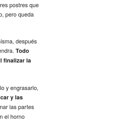
ores postres que
to, pero queda
 misma, después
mendra.
Todo
finalizar la
lo y engrasarlo,
car y las
nar las partes
en el horno