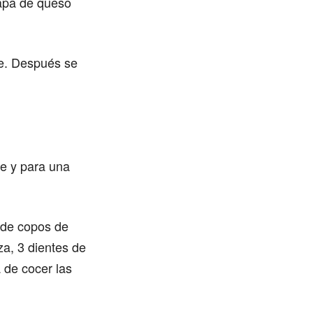
capa de queso
te. Después se
e y para una
 de copos de
za, 3 dientes de
 de cocer las