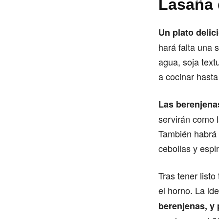
Lasaña 
Un plato delic
hará falta una 
agua, soja text
a cocinar hast
Las berenjenas
servirán como l
También habrá q
cebollas y espi
Tras tener listo
el horno. La ide
berenjenas, y 