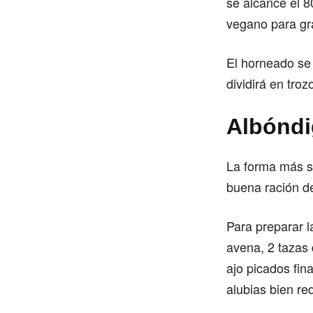
se alcance el 
vegano para gra
El horneado se
dividirá en tro
Albóndi
La forma más s
buena ración de
Para preparar 
avena, 2 tazas 
ajo picados fin
alubias bien re