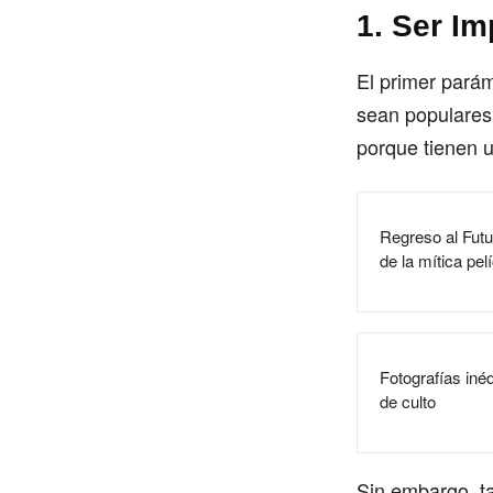
1. Ser Im
El primer parám
sean populares
porque tienen 
Regreso al Futu
de la mítica pel
Fotografías inéd
de culto
Sin embargo, ta