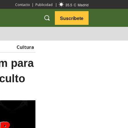
35.5
C
Madrid
Contacto
|
Publicidad
|
Suscríbete
VARIEDADES
VIAJES
Cultura
lm para
culto