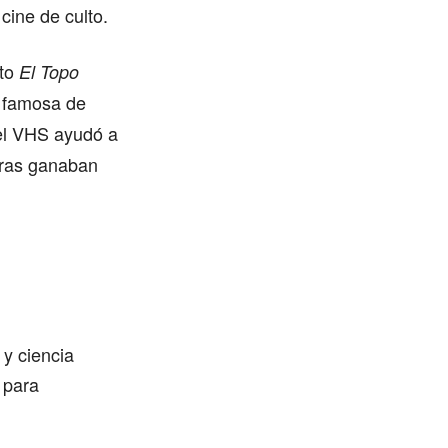
cine de culto.
lto
El Topo
 famosa de
del VHS ayudó a
tras ganaban
 y ciencia
 para