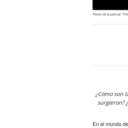
Póster de la película "T
¿Cómo son la
surgieron? 
En el mundo del