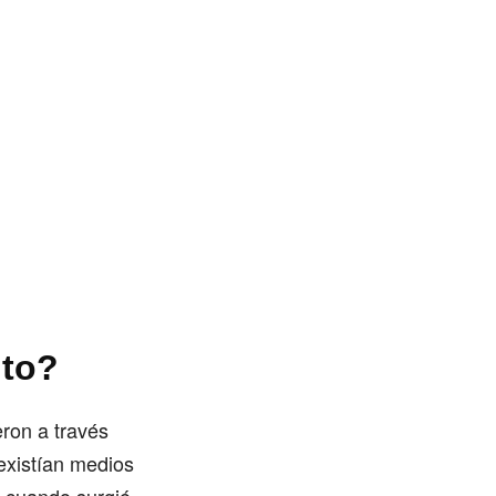
lto?
ron a través
 existían medios