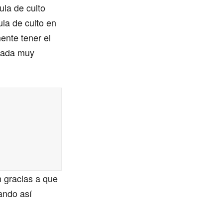
ula de culto
ula de culto en
ente tener el
icada muy
n gracias a que
ando así