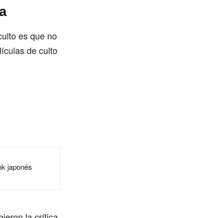
la
culto es que no
ículas de culto
nk japonés
eron la crítica