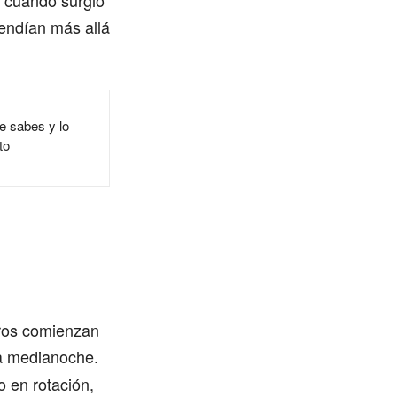
, cuando surgió
cendían más allá
ue sabes y lo
to
tros comienzan
la medianoche.
o en rotación,