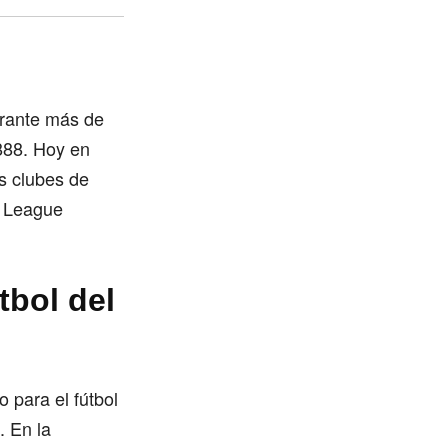
rante más de
1888. Hoy en
os clubes de
r League
tbol del
 para el fútbol
. En la