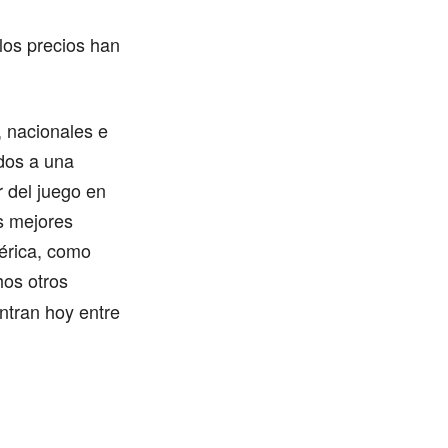
 los precios han
 nacionales e
ados a una
r del juego en
os mejores
érica, como
os otros
ntran hoy entre