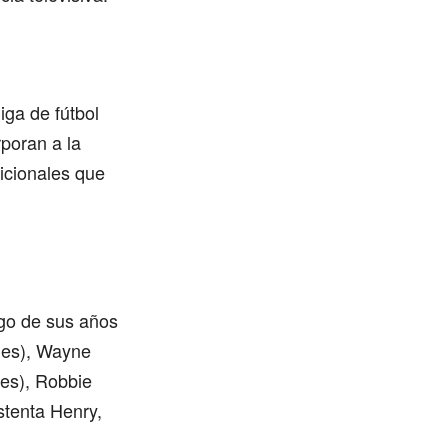
iga de fútbol
rporan a la
icionales que
rgo de sus años
les), Wayne
les), Robbie
stenta Henry,