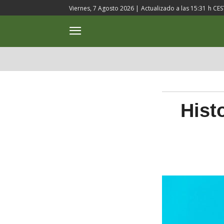
Viernes, 7 Agosto 2026 |
Actualizado a las
15:31
h CES
ACTUALIDAD
CULTURA
Hist