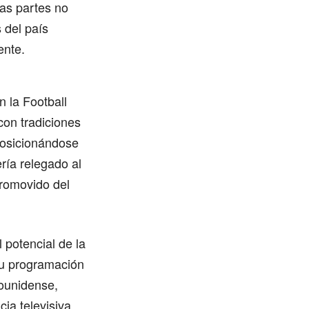
las partes no
 del país
ente.
n la Football
​con tradiciones
posicionándose
ría relegado al
promovido del
 potencial de la
su programación
dounidense,
ia televisiva.