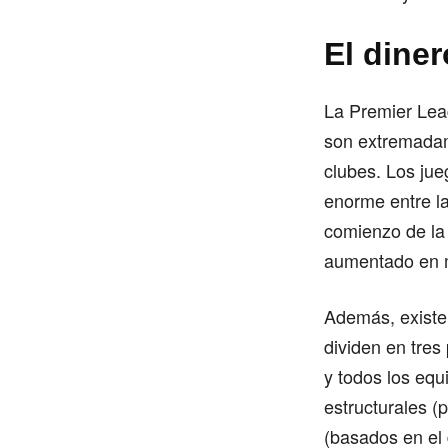
El diner
La Premier Leag
son extremadam
clubes. Los ju
enorme entre l
comienzo de la 
aumentado en 
Además, existen
dividen en tres
y todos los eq
estructurales (
(basados ​​en e