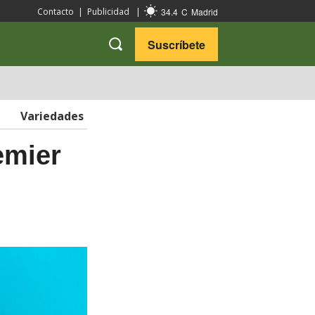
34.4
C
Madrid
Contacto
|
Publicidad
|
Suscríbete
VARIEDADES
VIAJES
Variedades
emier