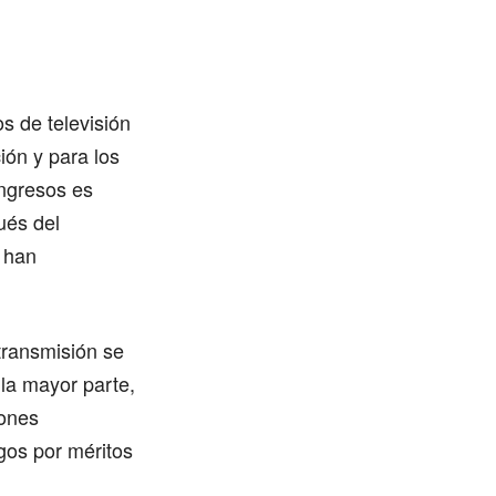
s de televisión
ión y para los
ingresos es
ués del
s han
transmisión se
 la mayor parte,
iones
gos por méritos