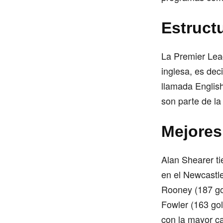
Estructu
La Premier Leag
inglesa, es deci
llamada English
son parte de la
Mejores
Alan Shearer ti
en el Newcastl
Rooney (187 go
Fowler (163 gol
con la mayor ca