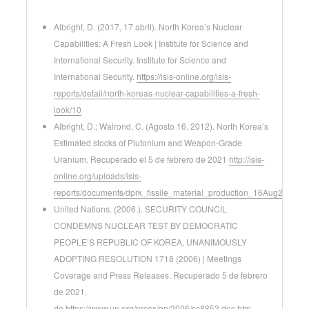
Albright, D. (2017, 17 abril). North Korea’s Nuclear
Capabilities: A Fresh Look | Institute for Science and
International Security. Institute for Science and
International Security.
https://isis-online.org/isis-
reports/detail/north-koreas-nuclear-capabilities-a-fresh-
look/10
Albright, D.; Walrond, C. (Agosto 16, 2012). North Korea’s
Estimated stocks of Plutonium and Weapon-Grade
Uranium. Recuperado el 5 de febrero de 2021
http://isis-
online.org/uploads/isis-
reports/documents/dprk_fissile_material_production_16Aug2012.pd
United Nations. (2006.). SECURITY COUNCIL
CONDEMNS NUCLEAR TEST BY DEMOCRATIC
PEOPLE’S REPUBLIC OF KOREA, UNANIMOUSLY
ADOPTING RESOLUTION 1718 (2006) | Meetings
Coverage and Press Releases. Recuperado 5 de febrero
de 2021,
de
https://www.un.org/press/en/2006/sc8853.doc.htm