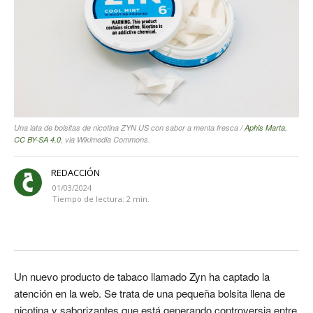
Una lata de bolsitas de nicotina ZYN US con sabor a menta fresca /
Aphis Marta
,
CC BY-SA 4.0
, via Wikimedia Commons.
REDACCIÓN
01/03/2024
Tiempo de lectura:
2
min.
Un nuevo producto de tabaco llamado Zyn ha captado la
atención en la web. Se trata de una pequeña bolsita llena de
nicotina y saborizantes que está generando controversia entre