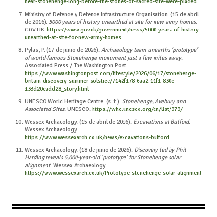
near-stonehenge-long-before-the-stones-of-sacred-site-were-placed
Ministry of Defence y Defence Infrastructure Organisation. (15 de abril
de 2016).
5000 years of history unearthed at site for new army homes
.
GOV.UK.
https://www.gov.uk/government/news/5000-years-of-history-
unearthed-at-site-for-new-army-homes
Pylas, P. (17 de junio de 2026).
Archaeology team unearths ‘prototype’
of world-famous Stonehenge monument just a few miles away
.
Associated Press / The Washington Post.
https://www.washingtonpost.com/lifestyle/2026/06/17/stonehenge-
britain-discovery-summer-solstice/7142f178-6aa2-11f1-830e-
133d20cadd28_story.html
UNESCO World Heritage Centre. (s. f.).
Stonehenge, Avebury and
Associated Sites
. UNESCO.
https://whc.unesco.org/en/list/373/
Wessex Archaeology. (15 de abril de 2016).
Excavations at Bulford
.
Wessex Archaeology.
https://www.wessexarch.co.uk/news/excavations-bulford
Wessex Archaeology. (18 de junio de 2026).
Discovery led by Phil
Harding reveals 5,000-year-old ‘prototype’ for Stonehenge solar
alignment
. Wessex Archaeology.
https://www.wessexarch.co.uk/Prototype-stonehenge-solar-alignment