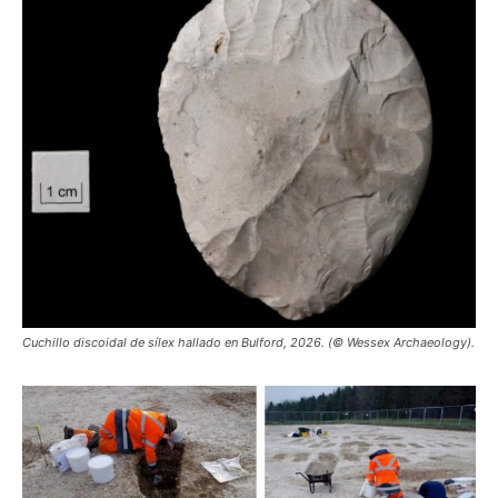
Cuchillo discoidal de sílex hallado en Bulford, 2026. (© Wessex Archaeology).