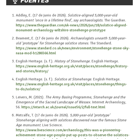
FUENTES
Addley, E. (17 de junio de 2026).
Solstice-aligned 5,000-year-old
monument ‘once in a lifetime find’, say archaeologists
. The Guardian.
https://www.theguardian.com/uk-news/2026/jun/18/solstice-aligned-
monument-archaeology-wiltshire-stonehenge-prototype
Beament, E. (17 de junio de 2026).
Archaeologists unearth 5,000-year-
old ‘prototype’ for Stonehenge solstice stones
. The Standard.
https://www.standard.co.uk/news/environment/stonehenge-stone-sky-
nasa-mod-b1286566.html
English Heritage. (s. f.).
History of Stonehenge
. English Heritage.
https://www.english-heritage.org.uk/visit/places/stonehenge/history-
and-stories/history/
English Heritage. (s. f.).
Solstice at Stonehenge
. English Heritage.
https://www.english-heritage.org.uk/visit/places/stonehenge/things-
to-do/solstice/
Leivers, M. (2021).
The Army Basing Programme, Stonehenge and the
Emergence of the Sacred Landscape of Wessex
. Internet Archaeology,
56.
https://intarch.ac.uk/journal/issue56/2/full-text.html
Metcalfe, T. (17 de junio de 2026).
5,000-year-old ‘prototype’
Stonehenge aligning with solstices discovered near the famous Stone
Age monument
. Live Science.
https://www.livescience.com/archaeology/this-was-a-pioneering-
achievement-stone-age-people-put-up-posts-to-observe-the-solstices-