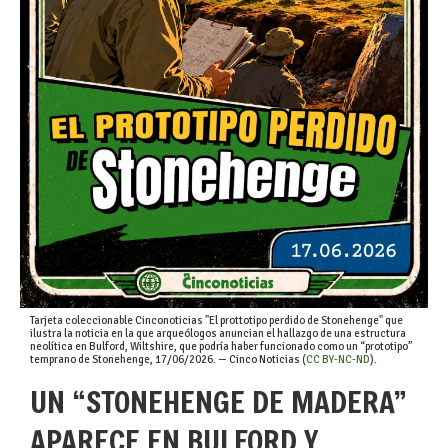
Tarjeta coleccionable Cinconoticias "El prottotipo perdido de Stonehenge" que
ilustra la noticia en la que arqueólogos anuncian el hallazgo de una estructura
neolítica en Bulford, Wiltshire, que podría haber funcionado como un “prototipo”
temprano de Stonehenge, 17/06/2026. — Cinco Noticias (
CC BY-NC-ND
).
UN “STONEHENGE DE MADERA”
APARECE EN BULFORD Y