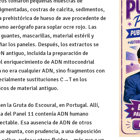
icos tomaron pequeñas muestras de
igmentadas, costras de calcita, sedimentos,
a prehistórica de hueso de ave procedente de
omo aerógrafo para soplar ocre rojo. Las
guantes, mascarillas, material estéril y
ar los paneles. Después, los extractos se
 antiguo, incluida la preparación de
el enriquecimiento de ADN mitocondrial
 no era cualquier ADN, sino fragmentos con
ecialmente sustituciones C→T en los
icos de material antiguo.
en la Gruta do Escoural, en Portugal. Allí,
da del Panel 11 contenía ADN humano
tectable. Esa ausencia de ADN de otros
e apunta, con prudencia, a una deposición