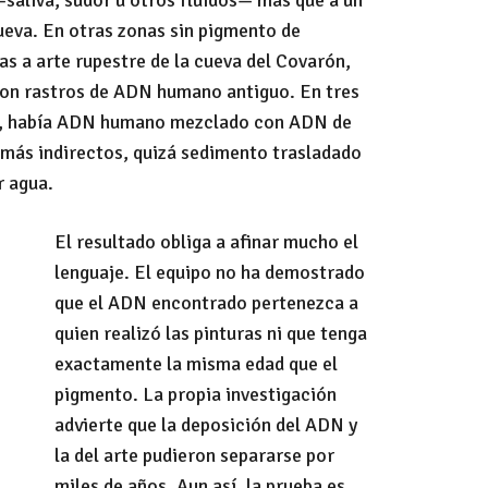
saliva, sudor u otros fluidos— más que a un
ueva. En otras zonas sin pigmento de
s a arte rupestre de la cueva del Covarón,
ron rastros de ADN humano antiguo. En tres
o, había ADN humano mezclado con ADN de
 más indirectos, quizá sedimento trasladado
r agua.
El resultado obliga a afinar mucho el
lenguaje. El equipo no ha demostrado
que el ADN encontrado pertenezca a
quien realizó las pinturas ni que tenga
exactamente la misma edad que el
pigmento. La propia investigación
advierte que la deposición del ADN y
la del arte pudieron separarse por
miles de años. Aun así, la prueba es