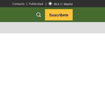
36.6
C
Madrid
Contacto
|
Publicidad
|
Suscríbete
VARIEDADES
VIAJES