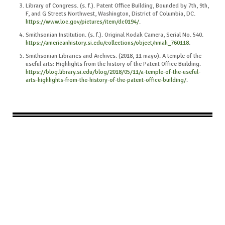
Library of Congress. (s. f.). Patent Office Building, Bounded by 7th, 9th,
F, and G Streets Northwest, Washington, District of Columbia, DC.
https://www.loc.gov/pictures/item/dc0194/
.
Smithsonian Institution. (s. f.). Original Kodak Camera, Serial No. 540.
https://americanhistory.si.edu/collections/object/nmah_760118
.
Smithsonian Libraries and Archives. (2018, 11 mayo). A temple of the
useful arts: Highlights from the history of the Patent Office Building.
https://blog.library.si.edu/blog/2018/05/11/a-temple-of-the-useful-
arts-highlights-from-the-history-of-the-patent-office-building/
.