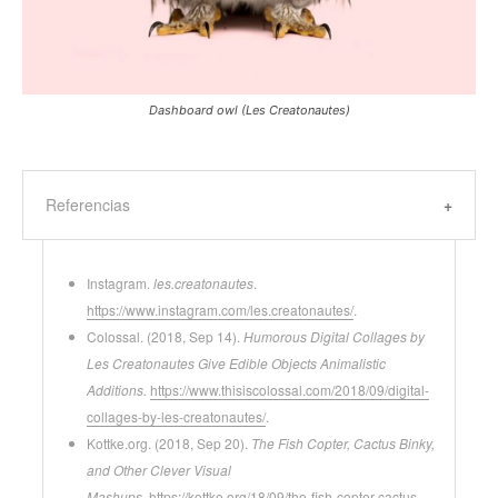
Dashboard owl (Les Creatonautes)
Referencias
Instagram.
les.creatonautes
.
https://www.instagram.com/les.creatonautes/
.
Colossal. (2018, Sep 14).
Humorous Digital Collages by
Les Creatonautes Give Edible Objects Animalistic
Additions.
https://www.thisiscolossal.com/2018/09/digital-
collages-by-les-creatonautes/
.
Kottke.org. (2018, Sep 20).
The Fish Copter, Cactus Binky,
and Other Clever Visual
Mashups.
https://kottke.org/18/09/the-fish-copter-cactus-