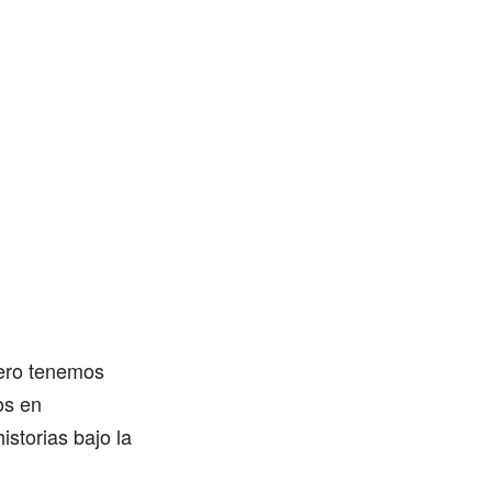
nero tenemos
os en
storias bajo la