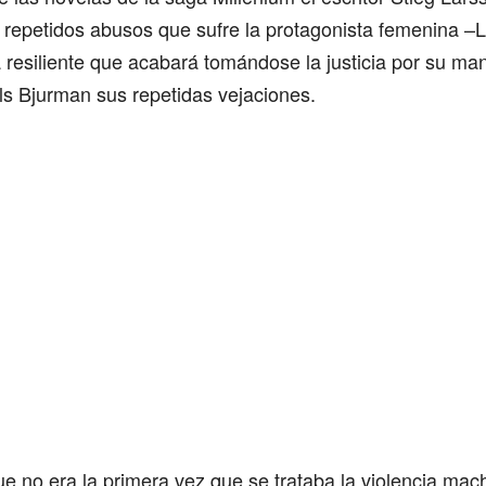
s repetidos abusos que sufre la protagonista femenina –L
resiliente que acabará tomándose la justicia por su ma
ls Bjurman sus repetidas vejaciones.
e no era la primera vez que se trataba la violencia mach