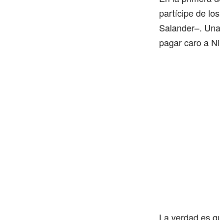
partícipe de lo
Salander–. Una 
pagar caro a Ni
La verdad es qu