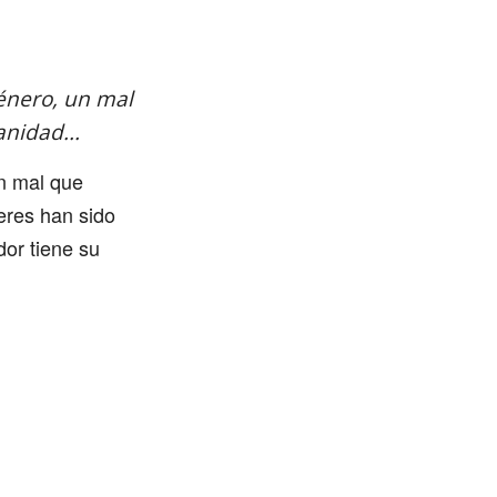
género, un mal
nidad...
un mal que
eres han sido
or tiene su