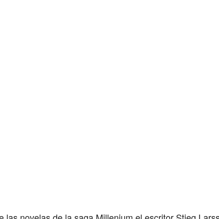
e las novelas de la saga Millenium el escritor Stieg Lar