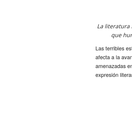
La literatura
que hun
Las terribles e
afecta a la av
amenazadas en 
expresión liter