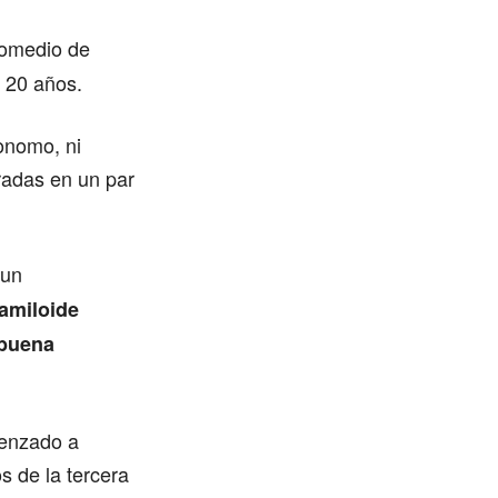
omedio de
 20 años.
onomo, ni
radas en un par
 un
amiloide
 buena
menzado a
s de la tercera