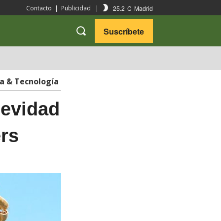
25.2
C
Madrid
Contacto
|
Publicidad
|
Suscríbete
VARIEDADES
VIAJES
ia & Tecnología
gevidad
ers