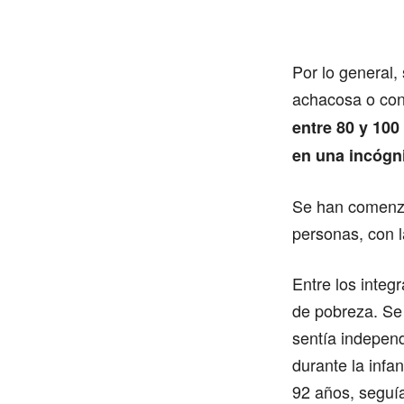
Por lo general,
achacosa o con
entre 80 y 10
en una incógni
Se han comenzad
personas, con l
Entre los integ
de pobreza. Se 
sentía independ
durante la infa
92 años, seguí