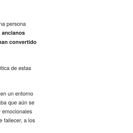
una persona
s ancianos
 han convertido
tica de estas
ó en un entorno
caba que aún se
 y emocionales
 fallecer, a los