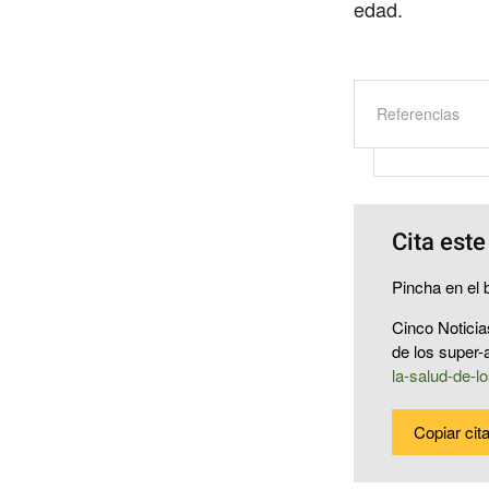
edad.
Referencias
Cita este
Pincha en el b
Cinco Noticia
de los super-
la-salud-de-l
Copiar cit