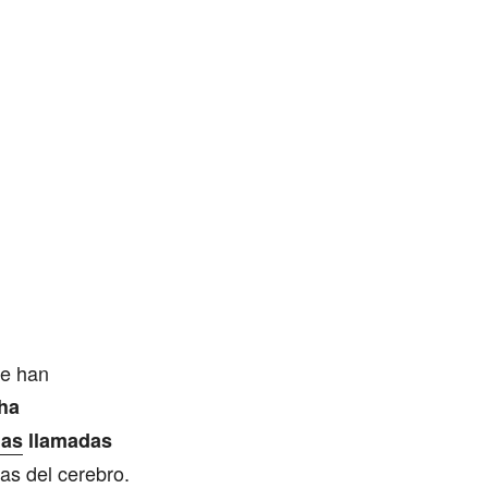
Se han
ha
nas
llamadas
nas del cerebro.