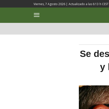
Viernes, 7 Agosto 2026 |
Actualizado a las
6:13
h CEST
ACTUALIDAD
CULTURA
Se des
y 