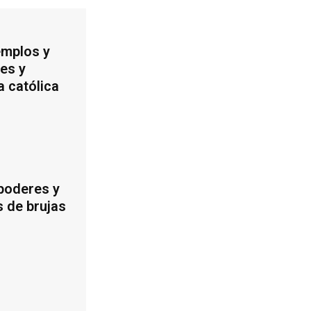
emplos y
es y
a católica
 poderes y
s de brujas