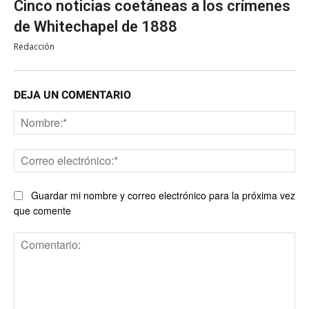
Cinco noticias coetáneas a los crímenes
de Whitechapel de 1888
Redacción
DEJA UN COMENTARIO
No
Co
ele
Guardar mi nombre y correo electrónico para la próxima vez
que comente