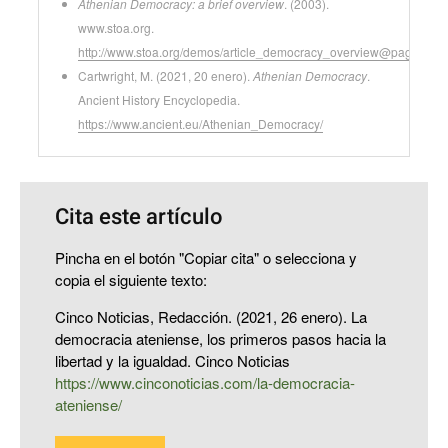
Athenian Democracy: a brief overview
. (2003).
www.stoa.org.
http://www.stoa.org/demos/article_democracy_overview@page=all
Cartwright, M. (2021, 20 enero).
Athenian Democracy
.
Ancient History Encyclopedia.
https://www.ancient.eu/Athenian_Democracy/
Cita este artículo
Pincha en el botón "Copiar cita" o selecciona y
copia el siguiente texto:
Cinco Noticias, Redacción. (2021, 26 enero). La
democracia ateniense, los primeros pasos hacia la
libertad y la igualdad. Cinco Noticias
https://www.cinconoticias.com/la-democracia-
ateniense/