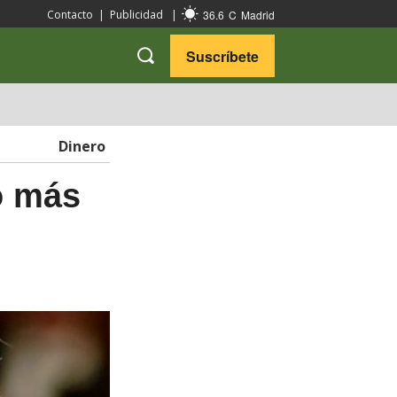
36.6
C
Madrid
Contacto
|
Publicidad
|
Suscríbete
VARIEDADES
VIAJES
Dinero
o más