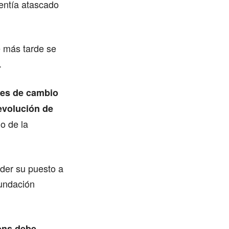
entía atascado
e más tarde se
.
nes de cambio
evolución de
o de la
der su puesto a
Fundación
ns debe