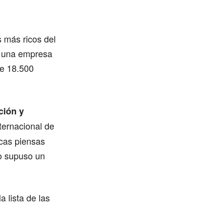
 más ricos del
, una empresa
de 18.500
ción y
ternacional de
cas piensas
o supuso un
 lista de las