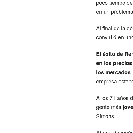
poco tiempo de
en un problema
Al final de la 
convirtió en un
El éxito de R
en los precios
.
los mercados
empresa estaba
A los 71 años 
gente más
jov
Simons.
Ahora, después