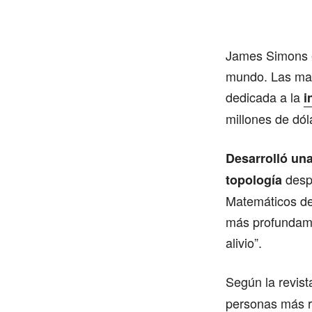
James Simons e
mundo. Las mat
dedicada a la
i
millones de dól
Desarrolló una
despu
topología
Matemáticos de
más profundame
alivio”.
Según la revis
personas más r