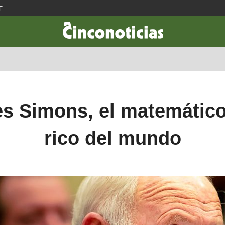
T
CIENCIA & TECNOLOGÍA
DESARROLLO
LIFESTYLE
DINERO
s Simons, el matemátic
rico del mundo