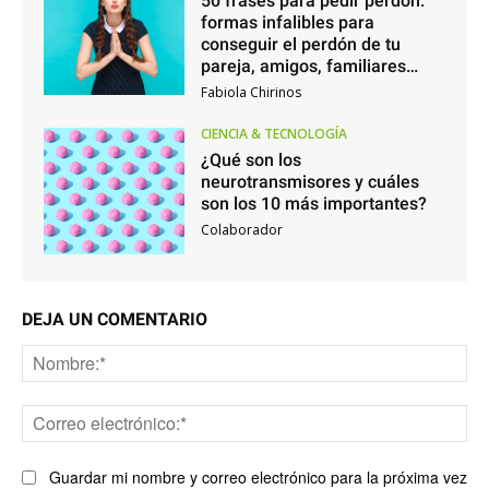
50 frases para pedir perdón:
formas infalibles para
conseguir el perdón de tu
pareja, amigos, familiares…
Fabiola Chirinos
CIENCIA & TECNOLOGÍA
¿Qué son los
neurotransmisores y cuáles
son los 10 más importantes?
Colaborador
DEJA UN COMENTARIO
No
Co
ele
Guardar mi nombre y correo electrónico para la próxima vez