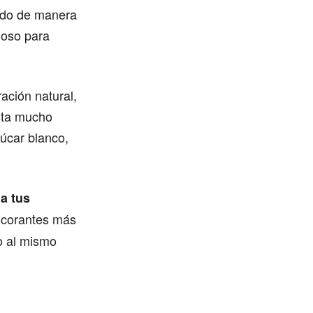
ido de manera
ioso para
ación natural,
usta mucho
úcar blanco,
a tus
ulcorantes más
o al mismo