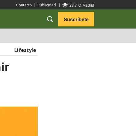
28.7
C
Madrid
Contacto
|
Publicidad
|
Suscríbete
VARIEDADES
VIAJES
Lifestyle
ir