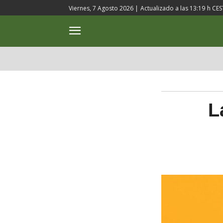
Viernes, 7 Agosto 2026 |
Actualizado a las
13:19
h CES
ACTUALIDAD
CULTURA
L