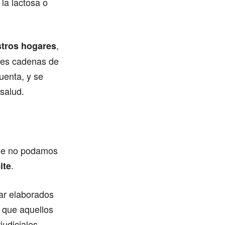
la lactosa o
,
stros hogares
des cadenas de
uenta, y se
salud.
que no podamos
.
ite
tar elaborados
 que aquellos
udiciales.