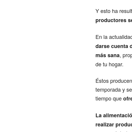
Y esto ha resul
productores s
En la actualid
darse cuenta d
, pr
más sana
de tu hogar.
Éstos producen 
temporada y se 
tiempo que
ofr
La alimentaci
realizar produ