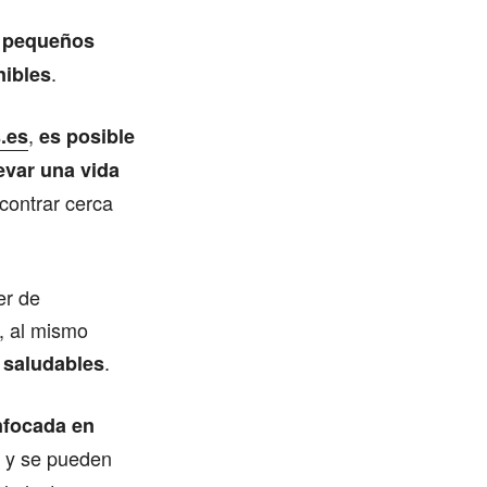
 pequeños
.
nibles
,
.es
es posible
evar una vida
contrar cerca
er de
o, al mismo
.
 saludables
nfocada en
, y se pueden