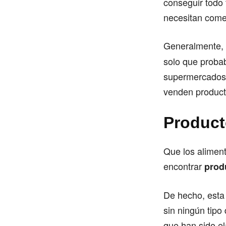
conseguir todo 
necesitan comer
Generalmente,
solo que proba
supermercados, 
venden producto
Product
Que los alimen
encontrar
prod
De hecho, esta 
sin ningún tip
que han sido el