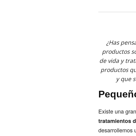
¿Has pensad
productos so
de vida y tra
productos qu
y que 
Pequeño
Existe una gra
tratamientos d
desarrollemos u