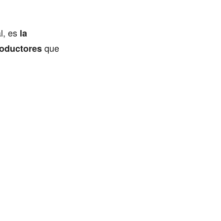
l, es
la
que
roductores