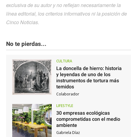
exclusiva de su autor y no reflejan necesariamente la
línea editorial, los criterios informativos ni la posición de
Cinco Noticias.
No te pierdas...
CULTURA
La doncella de hierro: historia
y leyendas de uno de los
instrumentos de tortura más
temidos
Colaborador
LIFESTYLE
30 empresas ecológicas
comprometidas con el medio
ambiente
Gabriela Díaz