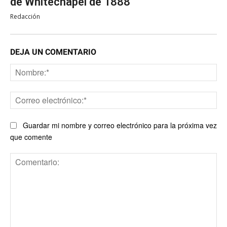
de Whitechapel de 1888
Redacción
DEJA UN COMENTARIO
No
Co
ele
Guardar mi nombre y correo electrónico para la próxima vez
que comente