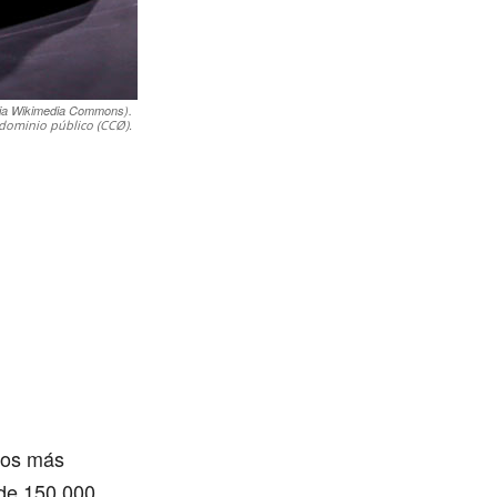
via Wikimedia Commons).
dominio público (CCØ).
tos más
 de 150.000