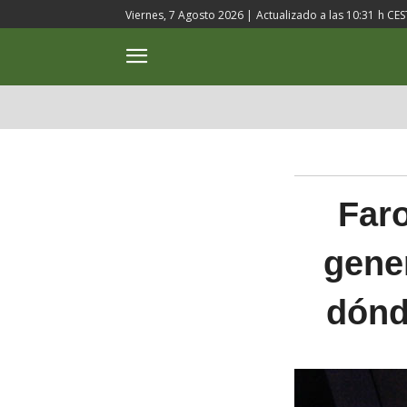
Viernes, 7 Agosto 2026 |
Actualizado a las
10:31
h CES
ACTUALIDAD
CULTURA
Faro
gene
dónd