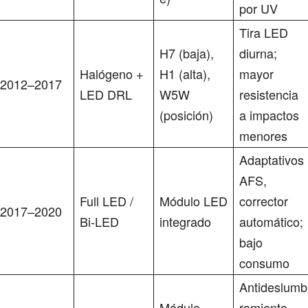
por UV
Tira LED
H7 (baja),
diurna;
Halógeno +
H1 (alta),
mayor
2012–2017
LED DRL
W5W
resistencia
(posición)
a impactos
menores
Adaptativos
AFS,
Full LED /
Módulo LED
corrector
2017–2020
Bi-LED
integrado
automático;
bajo
consumo
Antideslumb
Módulo
ramiento