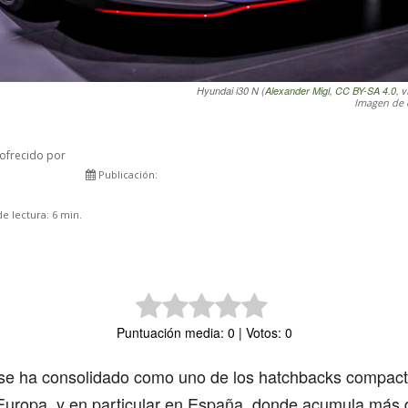
Hyundai i30 N (
Alexander Migl
,
CC BY-SA 4.0
, 
Imagen de 
ofrecido por
Publicación:
Comparte
e lectura:
6
min.
Puntuación media: 0 | Votos: 0
 se ha consolidado como uno de los hatchbacks compac
Europa, y en particular en España, donde acumula más