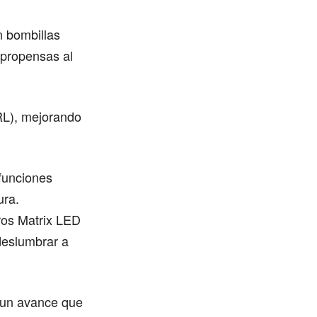
n bombillas
 propensas al
RL), mejorando
funciones
ura.
aros Matrix LED
 deslumbrar a
, un avance que