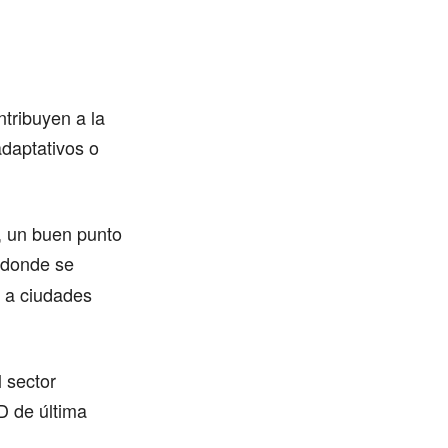
ntribuyen a la
adaptativos o
), un buen punto
donde se
s a ciudades
l sector
D de última