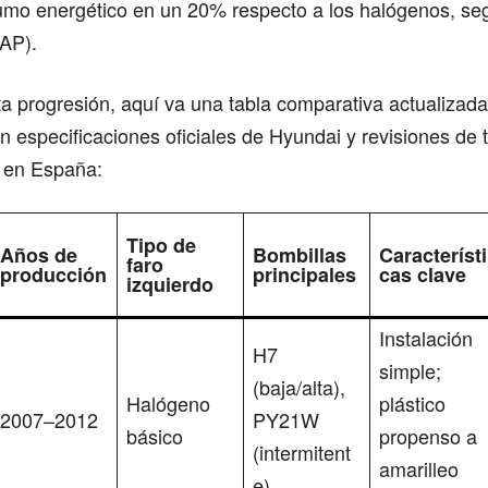
umo energético en un 20% respecto a los halógenos, se
AP).
sta progresión, aquí va una tabla comparativa actualizad
 especificaciones oficiales de Hyundai y revisiones de t
 en España:
Tipo de
Años de
Bombillas
Característi
faro
producción
principales
cas clave
izquierdo
Instalación
H7
simple;
(baja/alta),
Halógeno
plástico
2007–2012
PY21W
básico
propenso a
(intermitent
amarilleo
e)