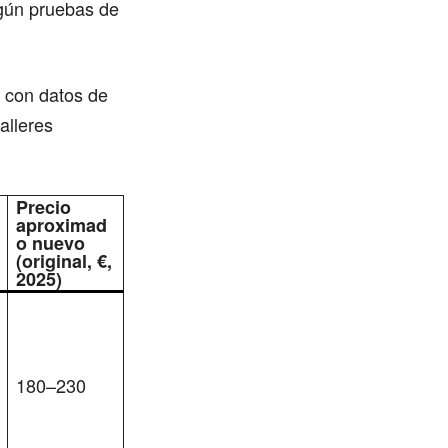
gún pruebas de
a con datos de
alleres
Precio
aproximad
o nuevo
(original, €,
2025)
180–230