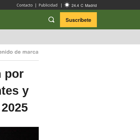
24.4
C
Madrid
Contacto
|
Publicidad
|
Suscríbete
VARIEDADES
VIAJES
n por
tes y
 2025