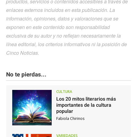
productos, servicios o contenidos accesibles a través de
enlaces externos incluidos en esta publicación. La
información, opiniones, datos y valoraciones que se
exponen en este contenido son responsabilidad
exclusiva de su autor y no reflejan necesariamente la
línea editorial, los criterios informativos ni la posición de
Cinco Noticias.
No te pierdas...
CULTURA
Los 20 mitos literarios más
importantes de la cultura
popular
Fabiola Chirinos
VARIEDADES