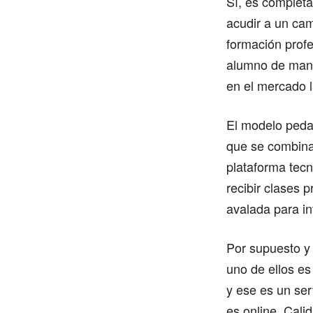
Sí, es completa
acudir a un cam
formación profe
alumno de mane
en el mercado l
El modelo peda
que se combinan
plataforma tec
recibir clases 
avalada para in
Por supuesto y 
uno de ellos es
y ese es un ser
es online. Cali