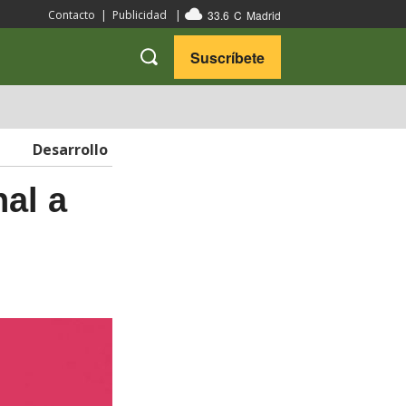
33.6
C
Madrid
Contacto
|
Publicidad
|
Suscríbete
VARIEDADES
VIAJES
Desarrollo
al a