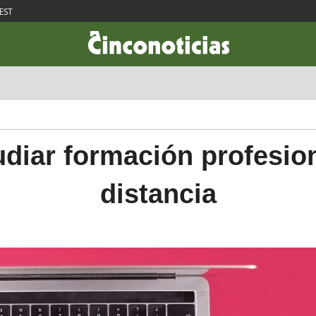
EST
CIENCIA & TECNOLOGÍA
DESARROLLO
LIFESTYLE
DINERO
udiar formación profesion
distancia