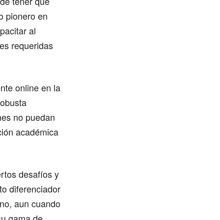
 de tener que
to pionero en
pacitar al
es requeridas
te online en la
robusta
ones no puedan
ación académica
rtos desafíos y
to diferenciador
cano, aun cuando
 su gama de