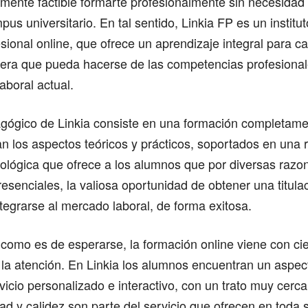
mente factible formarte profesionalmente sin necesidad
pus universitario. En tal sentido, Linkia FP es un institu
sional online, que ofrece un aprendizaje integral para ca
ra que pueda hacerse de las competencias profesional
aboral actual.
gógico de Linkia consiste en una formación completamen
 los aspectos teóricos y prácticos, soportados en una 
nológica que ofrece a los alumnos que por diversas raz
presenciales, la valiosa oportunidad de obtener una titul
tegrarse al mercado laboral, de forma exitosa.
como es de esperarse, la formación online viene con cie
 la atención. En Linkia los alumnos encuentran un aspec
vicio personalizado e interactivo, con un trato muy cer
dad y calidez son parte del servicio que ofrecen en toda