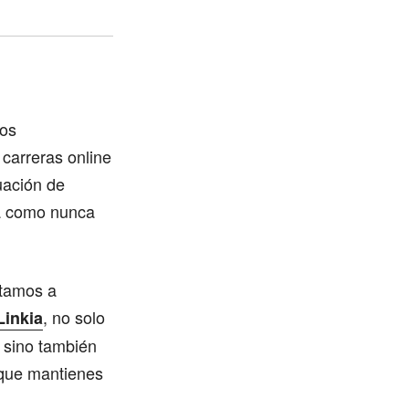
ios
 carreras online
tuación de
ia como nunca
vitamos a
, no solo
Linkia
 sino también
 que mantienes