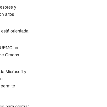
fesores y
on altos
 está orientada
y UEMC, en
 de Grados
 de Microsoft y
en
 permite
co para otorgar