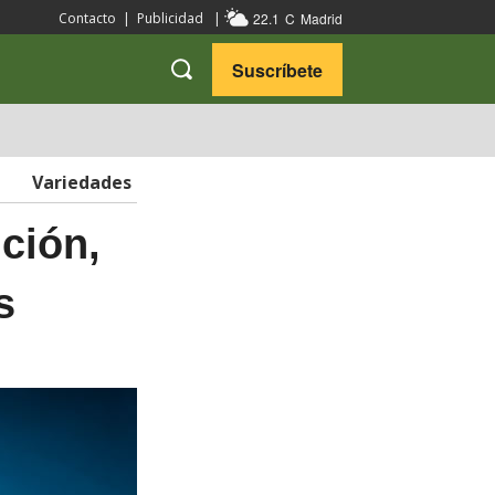
22.1
C
Madrid
Contacto
|
Publicidad
|
Suscríbete
VARIEDADES
VIAJES
Variedades
ición,
s