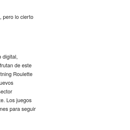
 pero lo cierto
digital,
frutan de este
htning Roulette
nuevos
sector
e. Los juegos
nes para seguir