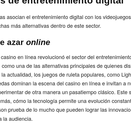
s de entretenimiento digital
 asocian el entretenimiento digital con los videojuegos,
as más alternativas dentro de este sector.
e azar
online
 casino en línea revolucionó el sector del entretenimiento 
como una de las alternativas principales de quienes dis
n la actualidad, los juegos de ruleta populares, como Lig
das dominan la escena del casino en línea e invitan a 
perimentar de otra manera un pasatiempo clásico. Este 
más, cómo la tecnología permite una evolución constant
on prueba de lo mucho que pueden lograr las innovacio
 la audiencia.