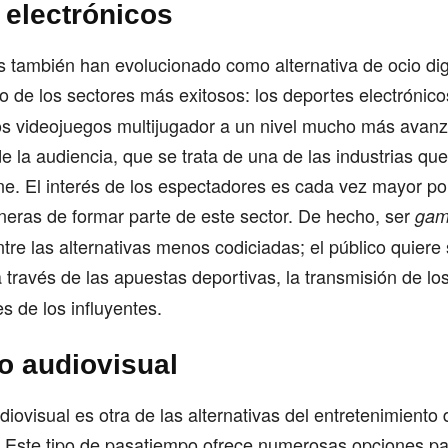
 electrónicos
 también han evolucionado como alternativa de ocio digi
o de los sectores más exitosos: los deportes electrónic
os videojuegos multijugador a un nivel mucho más avanza
 de la audiencia, que se trata de una de las industrias qu
ne. El interés de los espectadores es cada vez mayor p
eras de formar parte de este sector. De hecho, ser
gam
tre las alternativas menos codiciadas; el público quiere 
través de las apuestas deportivas, la transmisión de lo
s de los influyentes.
o audiovisual
diovisual es otra de las alternativas del entretenimiento 
o. Este tipo de pasatiempo ofrece numerosas opciones par