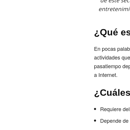
de este sec
entretenimie
¿Qué es 
En pocas palabr
actividades que
pasatiempo depe
a Internet.
¿Cuáles
Requiere del
Depende de l