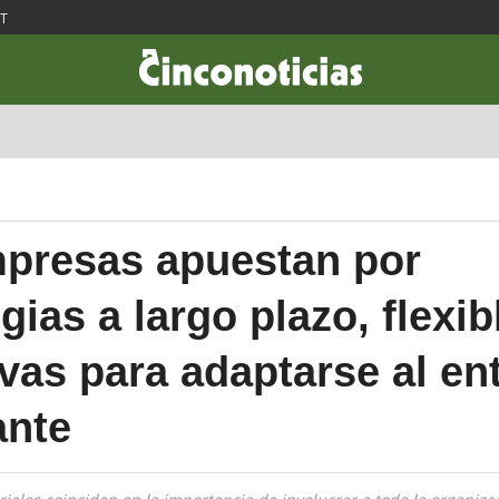
ST
CIENCIA & TECNOLOGÍA
DESARROLLO
LIFESTYLE
DINERO
presas apuestan por
gias a largo plazo, flexib
ivas para adaptarse al en
ante