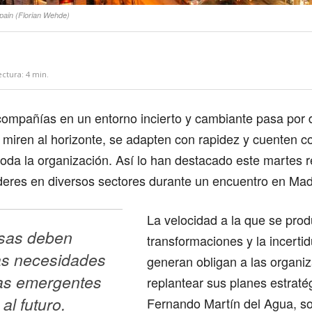
Spain (Florian Wehde)
ectura:
4
min.
 compañías en un entorno incierto y cambiante pasa por d
 miren al horizonte, se adapten con rapidez y cuenten co
toda la organización. Así lo han destacado este martes 
deres en diversos sectores durante un encuentro en Mad
La velocidad a la que se prod
sas deben 
transformaciones y la incert
as necesidades 
generan obligan a las organi
as emergentes 
replantear sus planes estrat
al futuro.
Fernando Martín del Agua, so