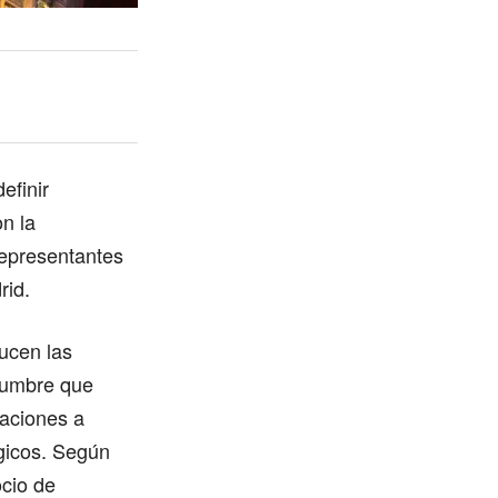
efinir
n la
representantes
rid.
ucen las
idumbre que
zaciones a
égicos. Según
cio de