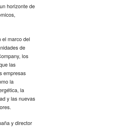
 un horizonte de
ómicos,
 el marco del
unidades de
Company, los
que las
las empresas
omo la
ergética, la
dad y las nuevas
ores.
aña y director