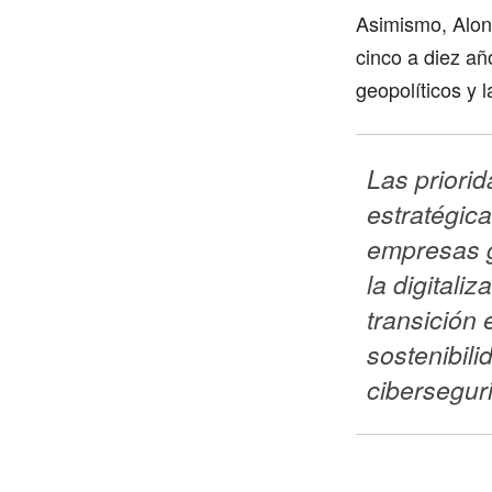
Asimismo, Alons
cinco a diez a
geopolíticos y 
Las priorid
estratégica
empresas g
la digitaliza
transición e
sostenibilid
cibersegur