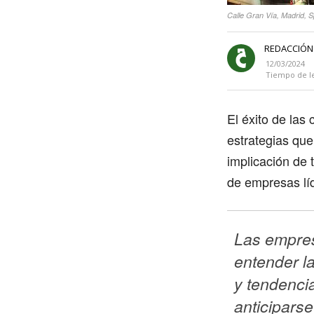
Calle Gran Vía, Madrid, 
REDACCIÓN
12/03/2024
Tiempo de l
El éxito de las
estrategias que
implicación de 
de empresas lí
Las empre
entender l
y tendenci
anticiparse 