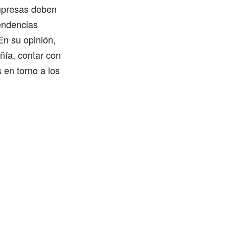
mpresas deben
endencias
En su opinión,
ñía, contar con
s en torno a los