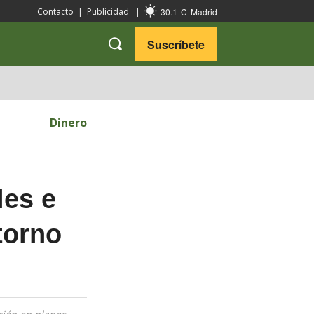
30.1
C
Madrid
Contacto
|
Publicidad
|
Suscríbete
VARIEDADES
VIAJES
Dinero
les e
torno