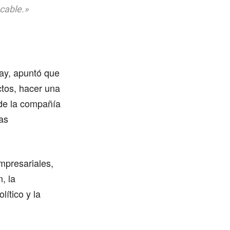
cable.»
nay, apuntó que
ctos, hacer una
 de la compañía
as
mpresariales,
, la
lítico y la