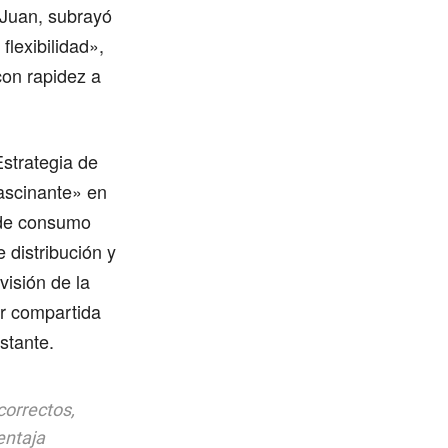
 Juan, subrayó
flexibilidad»,
con rapidez a
Estrategia de
ascinante» en
s de consumo
 distribución y
visión de la
er compartida
stante.
correctos,
entaja