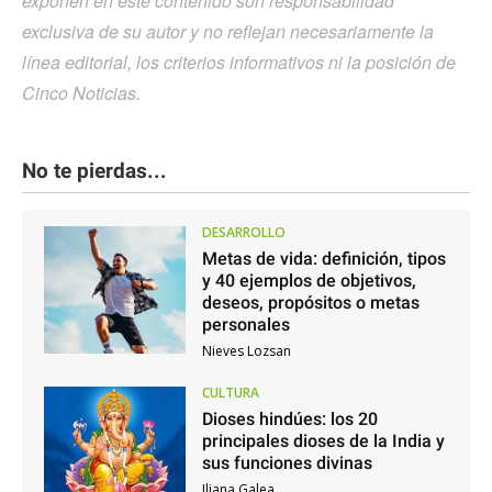
exponen en este contenido son responsabilidad
exclusiva de su autor y no reflejan necesariamente la
línea editorial, los criterios informativos ni la posición de
Cinco Noticias.
No te pierdas...
DESARROLLO
Metas de vida: definición, tipos
y 40 ejemplos de objetivos,
deseos, propósitos o metas
personales
Nieves Lozsan
CULTURA
Dioses hindúes: los 20
principales dioses de la India y
sus funciones divinas
Iliana Galea