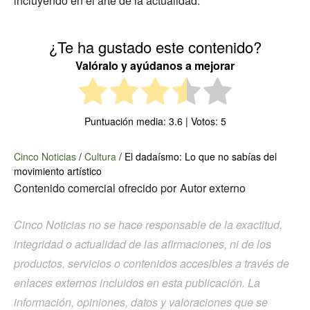
incluyendo en el arte de la actualidad.
¿Te ha gustado este contenido?
Valóralo y ayúdanos a mejorar
Puntuación media:
3.6
| Votos:
5
Cinco Noticias
/
Cultura
/
El dadaísmo: Lo que no sabías del
movimiento artístico
Contenido comercial ofrecido por
Autor externo
Cinco Noticias no se hace responsable de la exactitud,
integridad o actualidad de las afirmaciones, ni de los
productos, servicios o contenidos accesibles a través de
enlaces externos incluidos en esta publicación. La
información, opiniones, datos y valoraciones que se