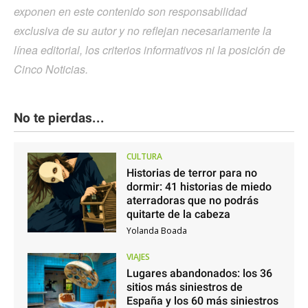
exponen en este contenido son responsabilidad
exclusiva de su autor y no reflejan necesariamente la
línea editorial, los criterios informativos ni la posición de
Cinco Noticias.
No te pierdas...
CULTURA
Historias de terror para no
dormir: 41 historias de miedo
aterradoras que no podrás
quitarte de la cabeza
Yolanda Boada
VIAJES
Lugares abandonados: los 36
sitios más siniestros de
España y los 60 más siniestros