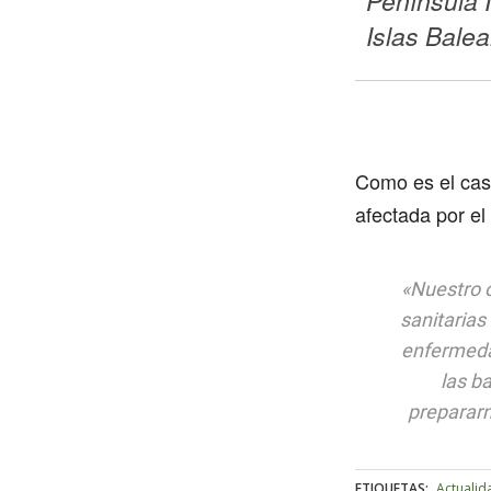
Península I
Islas Balea
Como es el caso
afectada por el
«Nuestro o
sanitarias
enfermeda
las b
prepararn
ETIQUETAS:
Actualid