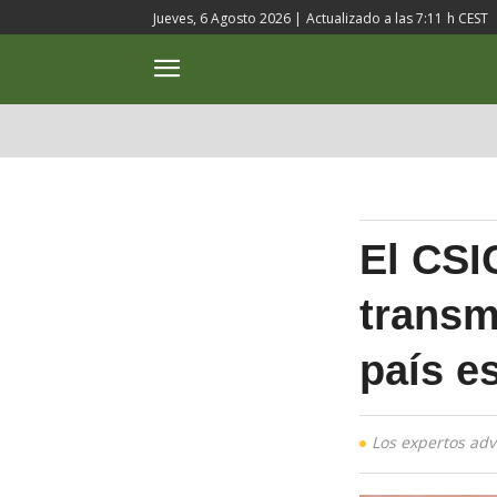
Jueves, 6 Agosto 2026 |
Actualizado a las
7:11
h CEST
ACTUALIDAD
CULTURA
El CSI
transmi
país e
Los expertos adv