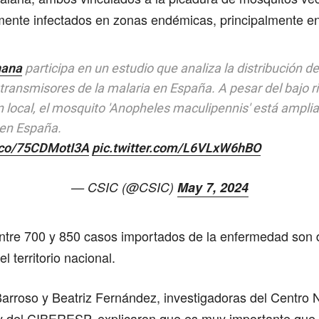
mente infectados en zonas endémicas, principalmente en
ana
participa en un estudio que analiza la distribución de
ransmisores de la malaria en España. A pesar del bajo r
n local, el mosquito 'Anopheles maculipennis' está ampl
 en España.
t.co/75CDMotI3A
pic.twitter.com/L6VLxW6hBO
— CSIC (@CSIC)
May 7, 2024
ntre 700 y 850 casos importados de la enfermedad son 
 territorio nacional.
rroso y Beatriz Fernández, investigadoras del Centro 
y del CIBERESP, explicaron que es muy importante que l