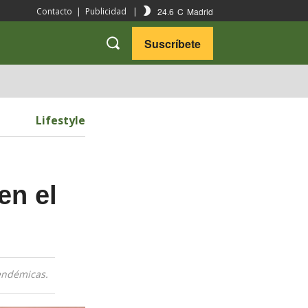
24.6
C
Madrid
Contacto
|
Publicidad
|
Suscríbete
VARIEDADES
VIAJES
Lifestyle
en el
 endémicas.