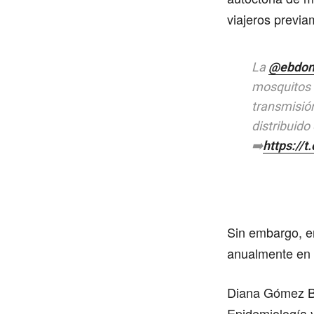
viajeros previa
La
@ebdon
mosquitos t
transmisió
distribuido
➡️
https://
Sin embargo, e
anualmente en el
Diana Gómez Ba
Epidemiología 