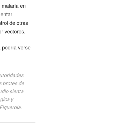
a malaria en
ientar
trol de otras
r vectores.
a podría verse
autoridades
s brotes de
dio sienta
gica y
Figuerola.