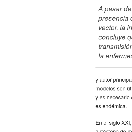
A pesar de 
presencia 
vector, la i
concluye qu
transmisión
la enferme
y autor princip
modelos son úti
y es necesario 
es endémica.
En el siglo XX
autóctona de m