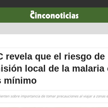
CIENCIA & TECNOLOGÍA
DESARROLLO
LIFESTYLE
DINERO
C revela que el riesgo de
sión local de la malaria 
s mínimo
ierten sobre importancia de tomar precauciones al viajar a zonas