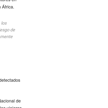
 África.
 los
iesgo de
iamente
detectados
Nacional de
os viajeros