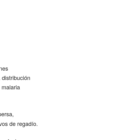
ones
 distribución
a malaria
persa,
vos de regadío.