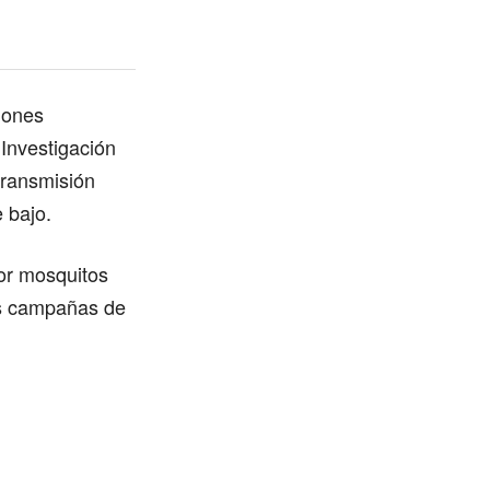
iones
e Investigación
transmisión
 bajo.
or mosquitos
as campañas de