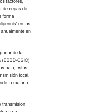
os factores,
ia de cepas de
e forma
lipennis’ en los
s anualmente en
igador de la
na (EBBD-CSIC)
uy bajo, estos
nsmisión local,
nde la malaria
e transmisión
ctores en