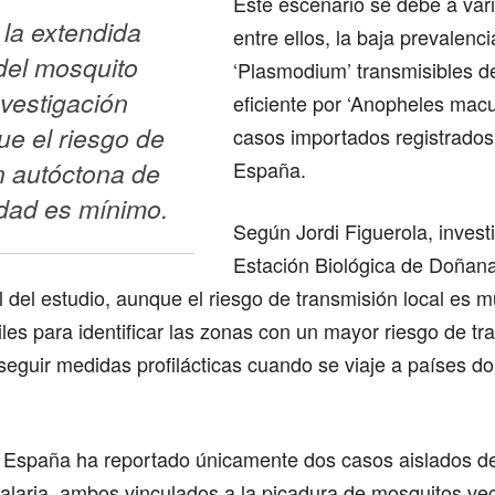
Este escenario se debe a vari
la extendida 
entre ellos, la baja prevalenc
del mosquito 
‘Plasmodium’ transmisibles d
nvestigación 
eficiente por ‘Anopheles macu
e el riesgo de 
casos importados registrado
 autóctona de 
España.
dad es mínimo.
Según Jordi Figuerola, invest
Estación Biológica de Doña
al del estudio, aunque el riesgo de transmisión local es m
les para identificar las zonas con un mayor riesgo de tra
seguir medidas profilácticas cuando se viaje a países do
I, España ha reportado únicamente dos casos aislados d
alaria, ambos vinculados a la picadura de mosquitos ve